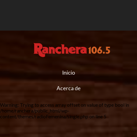
Inicio
Acerca de
Warning
: Trying to access array offset on value of type bool in
/home/ranchera/public_html/wp-
content/themes/radioFemenina/single.php
on line
5