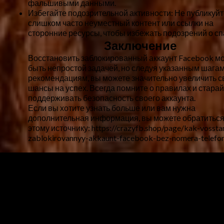
фальшивыми данными.
Избегайте подозрительной активности:
Не публикуйт
слишком часто неуместный контент или ссылки на
сторонние ресурсы, чтобы избежать подозрений о сп
Заключение
Восстановить заблокированный аккаунт Facebook м
быть непростой задачей, но следуя указанным шагам
рекомендациям, вы можете значительно увеличить с
шансы на успех. Всегда помните о правилах и стара
поддерживать безопасность своего аккаунта.
Если вы хотите узнать больше или вам нужна
дополнительная информация, вы можете обратиться
этому источнику: https://crazyfb.shop/page/kak-vossta
zablokirovannyy-akkaunt-facebook-bez-nomera-telefo