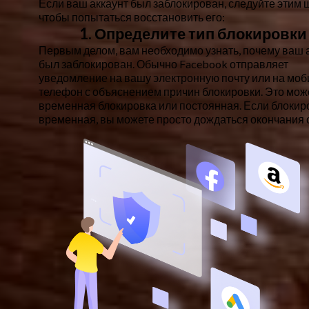
Если ваш аккаунт был заблокирован, следуйте этим 
чтобы попытаться восстановить его:
1. Определите тип блокировки
Первым делом, вам необходимо узнать, почему ваш 
был заблокирован. Обычно Facebook отправляет
уведомление на вашу электронную почту или на мо
телефон с объяснением причин блокировки. Это мож
временная блокировка или постоянная. Если блокир
временная, вы можете просто дождаться окончания 