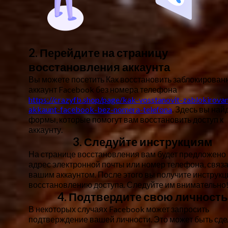
2. Перейдите на страницу
восстановления аккаунта
Вы можете посетить Как восстановить заблокирова
аккаунт Facebook без номера телефона
https://crazyfb.shop/page/kak-vosstanovit-zablokirova
akkaunt-facebook-bez-nomera-telefona
. Здесь вы най
формы, которые помогут вам восстановить доступ к
аккаунту.
3. Следуйте инструкциям
На странице восстановления вам будет предложено
адрес электронной почты или номер телефона, связ
вашим аккаунтом. После этого вы получите инструкц
восстановлению доступа. Следуйте им внимательно
4. Подтвердите свою личность
В некоторых случаях Facebook может запросить
подтверждение вашей личности. Это может быть сд