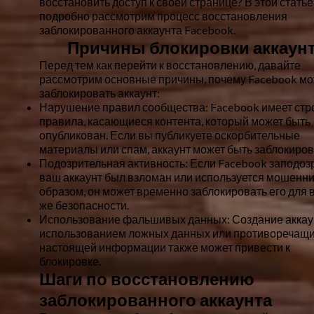
восстановить доступ к своей странице? В этой стать
подробно рассмотрим процесс восстановления
заблокированного аккаунта Facebook.
Причины блокировки аккаун
Перед тем как перейти к восстановлению, давайте
рассмотрим основные причины, почему Facebook мо
заблокировать аккаунт:
Нарушение правил сообщества:
Facebook имеет стр
правила, касающиеся контента, который может быть
опубликован. Если вы публикуете оскорбительные
материалы или спам, аккаунт может быть заблокиров
Подозрительная активность:
Если Facebook заподозр
ваш аккаунт был взломан или используется мошенн
образом, он может временно заблокировать его для
же безопасности.
Использование фальшивых данных:
Создание аккау
использованием ложных данных или противоречащ
настоящей информации также может привести к
блокировке.
Шаги по восстановлению
заблокированного аккаунта