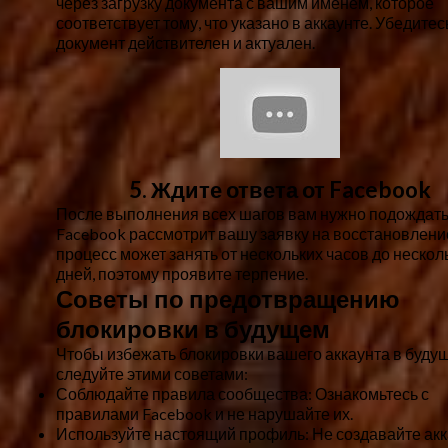
через загрузку документа с вашим именем, которое
соответствует тому, что указано в аккаунте. Убедитесь
документ действителен и актуален.
5. Ждите ответа от Facebook
После выполнения всех шагов вам нужно подождать
Facebook рассмотрит вашу заявку на восстановление
процесс может занять от нескольких часов до нескол
дней, поэтому проявите терпение.
Советы по предотвращению
блокировки в будущем
Чтобы избежать блокировки вашего аккаунта в буду
следуйте этими советами:
Соблюдайте правила сообщества:
Ознакомьтесь с
правилами Facebook и не нарушайте их.
Используйте настоящий профиль:
Не создавайте акк