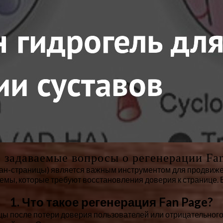
 задаваемые вопросы о регенерации Fa
ан-страницы) является важным инструментом для продвижен
емы, которые требуют восстановления доверия к странице. 
1. Что такое регенерация Fan Page?
ицы после потери доверия пользователей или отрицательног