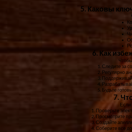
5. Каковы клю
Ко
Ур
Чи
Об
Ро
6. Как изб
Чтобы
Следите за с
Регулярно ан
Поддерживайт
Разрабатывай
Будьте готовы
7. Чт
Если
Проверьте элект
Просмотрите пра
Создайте апелля
Соберите все до