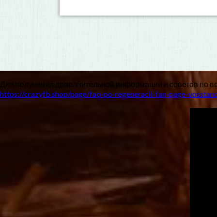
Для получения дополнительной информации и советов по вос
https://crazyfb.shop/page/faq-po-regeneracii-fan-page-vosstano