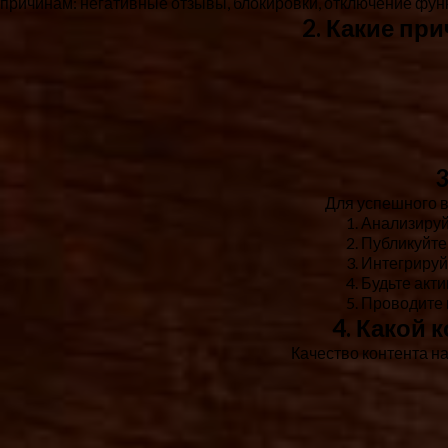
причинам: негативные отзывы, блокировки, отключение функ
2. Какие пр
3
Для успешного 
Анализируй
Публикуйте
Интегрируй
Будьте акт
Проводите 
4. Какой 
Качество контента н