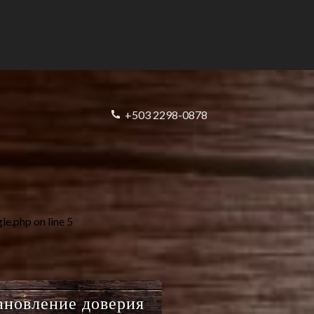
+503 2298-0878
gle.php
on line
5
ановление доверия