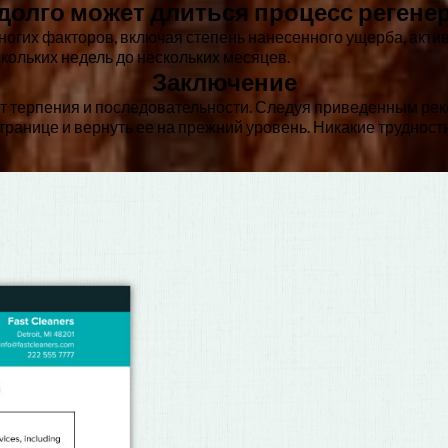
к долго может длиться процесс регене
многих факторов, включая степень нанесенного ущерба, акти
кольких недель до нескольких месяцев.
Заключение
ует терпения и последовательности. Следуя приведенным р
странице и вернуть ее на прежний уровень. Никакие труднос