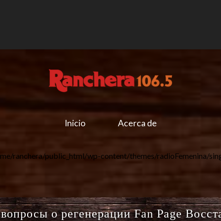
Inicio
Acerca de
me/ranchera/public_html/wp-content/themes/radioFemenina/sin
 вопросы о регенерации Fan Page Восст