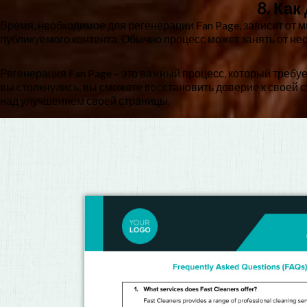
8. Ка
Время, необходимое для регенерации Fan Page, зависит от 
публикуемого контента. Обычно процесс может занять от нес
Регенерация Fan Page – это важный процесс, который треб
вы столкнулись, вы сможете восстановить доверие к своей 
над улучшением своей страницы.