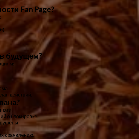
ости Fan Page?
:
и);
 в будущем?
ациям:
ама.
план действий.
ована?
шаги:
ий о блокировке.
арушены.
х к заявлению.