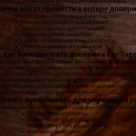
ций и т.д. Основная цель регенерации – вернуть доверие по
ичины могут привести к потере доверия
Потеря доверия может произойти вследствие:
Негативных отзывов от пользователей;
Закрытия страницы администрацией;
Нарушения правил платформы;
Спама и несанкционированного контента;
Отсутствия активности и публикаций.
. Как восстановить доверие к Fan Pag
восстановления доверия к вашей фан-странице, выполните 
те причины потери доверия и принимайте меры по их устра
 качественный контент, соответствующий интересам вашей 
те положительные отзывы и кейсы от пользователей.
ивны в общении с подписчиками, отвечайте на комментарии и
конкурсы и акции, чтобы привлечь внимание.
контент публиковать для улучшения 
апрямую влияет на восприятие вашей фан-страницы. Рекоме
Полезные статьи и советы;
Обзоры продуктов или услуг;
Инфографику и визуальный контент;
Интервью с экспертами;