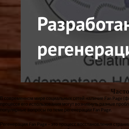
Часто
В современном мире социальных сетей наличие Fan Page (ф
процессе его использования могут возникнуть разные пробл
популярные вопросы по теме регенерации Fan Page.
Регенерация Fan Page – это процесс восстановления стран