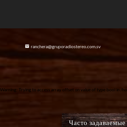
ranchera@gruporadiostereo.com.sv
Warning
: Trying to access array offset on value of type bool in
/ho
Часто задаваемые