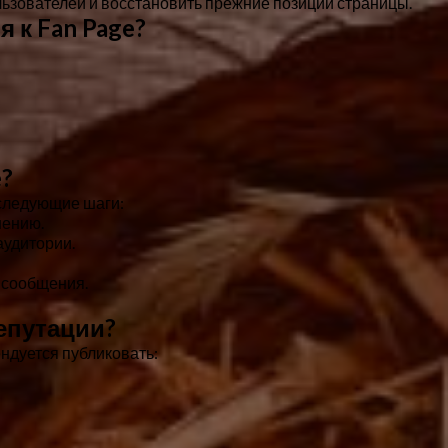
льзователей и восстановить прежние позиции страницы.
 к Fan Page?
e?
следующие шаги:
нению.
аудитории.
 сообщения.
репутации?
ндуется публиковать: