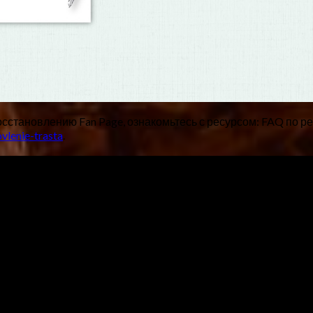
становлению Fan Page, ознакомьтесь с ресурсом: FAQ по ре
vlenie-trasta
.