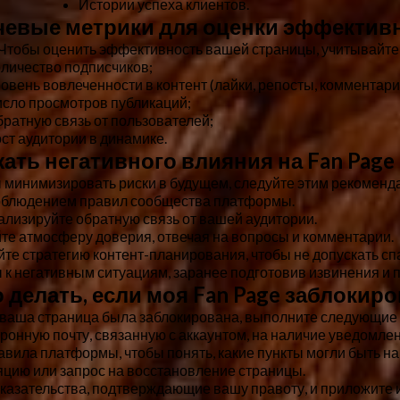
Истории успеха клиентов.
чевые метрики для оценки эффективн
Чтобы оценить эффективность вашей страницы, учитывайте
личество подписчиков;
овень вовлеченности в контент (лайки, репосты, комментари
сло просмотров публикаций;
ратную связь от пользователей;
ст аудитории в динамике.
ежать негативного влияния на Fan Page
 минимизировать риски в будущем, следуйте этим рекоменд
облюдением правил сообщества платформы.
ализируйте обратную связь от вашей аудитории.
е атмосферу доверия, отвечая на вопросы и комментарии.
те стратегию контент-планирования, чтобы не допускать сп
 к негативным ситуациям, заранее подготовив извинения и 
о делать, если моя Fan Page заблокир
 ваша страница была заблокирована, выполните следующие 
ронную почту, связанную с аккаунтом, на наличие уведомлен
вила платформы, чтобы понять, какие пункты могли быть н
цию или запрос на восстановление страницы.
казательства, подтверждающие вашу правоту, и приложите и