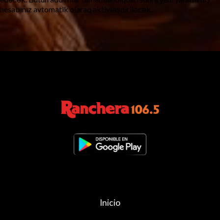
hesabınız avtomatik olaraq aktivləşdiriləcək.
Inicio