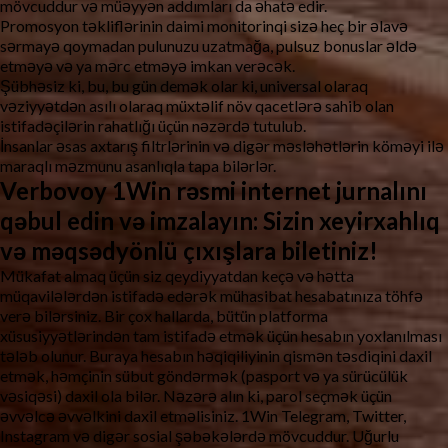
mövcuddur və müəyyən addımları da əhatə edir.
Promosyon təkliflərinin daimi monitorinqi sizə heç bir əlavə
sərmayə qoymadan pulunuzu uzatmağa, pulsuz bonuslar əldə
etməyə və ya mərc etməyə imkan verəcək.
Şübhəsiz ki, bu, bu gün demək olar ki, universal olaraq
vəziyyətdən asılı olaraq müxtəlif növ qacetlərə sahib olan
istifadəçilərin rahatlığı üçün nəzərdə tutulub.
İnsanlar əsas axtarış filtrlərinin və digər məsləhətlərin köməyi ilə
maraqlı məzmunu asanlıqla tapa bilərlər.
Verbovoy 1Win rəsmi internet jurnalını
qəbul edin və imzalayın: Sizin xeyirxahlıq
və məqsədyönlü çıxışlara biletiniz!
Mükafat almaq üçün siz qeydiyyatdan keçə və hətta
müqavilələrdən istifadə edərək mühasibat hesabatınıza töhfə
verə bilərsiniz. Bir çox hallarda, bütün platforma
xüsusiyyətlərindən tam istifadə etmək üçün hesabın yoxlanılması
tələb olunur. Buraya hesabın həqiqiliyinin qismən təsdiqini daxil
etmək, həmçinin sübut göndərmək (pasport və ya sürücülük
vəsiqəsi) daxil ola bilər. Nəzərə alın ki, parol seçmək üçün
əvvəlcə əvvəlkini daxil etməlisiniz. 1Win Telegram, Twitter,
Instagram və digər sosial şəbəkələrdə mövcuddur. Uğurlu