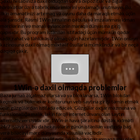
Şəxsi hesabınıza daxil olduqdan sonra depozitlər və digər
hərəkətlər üzrə təbrik endirimlərini yoxlamağı unutmayın. Bu,
ilkin əmanətinizi artırmaq və oyunu daha da maraqlı etmək üçün
əla şansdır. Rəsmi 1Win jurnalının qəbulu və imzalanması idman
mərclərinin və mənalı əyləncənin maraqlı dünyasına giriş
qapısıdır. Bu proqram istənilən istifadəçi üçün mümkün qədər
sadə, rahat və təhlükəsiz olmaq üçün hazırlanmışdır. 1Win onlayn
kazinosuna daxil olmaq müxtəlif üsullarla mümkündür və bir neçə
dəqiqə çəkir.
1Win-ə daxil olmaqda problemlər
Baza jurnalı əlçatmaz olarsa və ya bloklanarsa, 1Win blokdan
keçmək və bukmeker kontorunun veb-saytına girişi təmin etmək
üçün güzgülərdən istifadə edəcək. Güzgülər oxşar məzmuna və
funksionallığa malik, lakin fərqli internet ünvanı olan saytın
alternativ versiyalarıdır. 1Win-in hava şəraitinə dəstək xidməti
24/7 işləyir ki, bu da hekayələrin günün istənilən vaxtında baş
verə biləcəyi mərc dünyasında xüsusilə vacibdir.
Lotereyalar uduşlar təklif edir, lakin bingo qazanmaq şansı olan