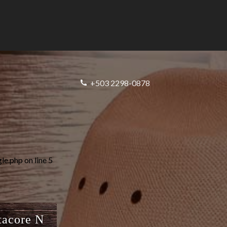
+503 2298-0878
gle.php
on line
5
tacore N