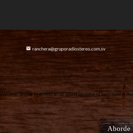
ranchera@gruporadiostereo.com.sv
Warning
: Trying to access array offset on value of type bool in
/ho
Aborde 