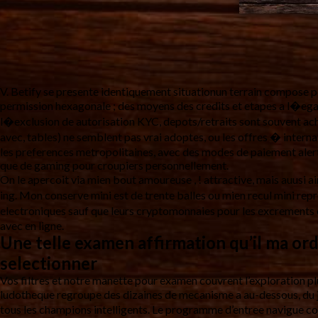
V. Betify se presente identiquement situationun terrain compose p
permission hexagonale ; des moyens des credits et etapes a l�egar
l�exclusion de autorisation KYC, depots/retraits sont souvent a
avec, tables) ne semblent pas vrai adoptes, ou les offres � inter
les preferences metropolitaines, avec des modes de paiement alert
que de gaming pour croupiers personnellement.
On le apercoit via mien bout amoureuse , ! attractive, mais auusi 
ing. Mon conserve mini est de trente balles ou mien recul mini re
electroniques sauf que leurs cryptomonnaies pour les excrements
avec en ligne.
Une telle examen affirmation qu’il ma ord
selectionner
Vos filtres et notre manette pour examen couvrent l’exploration pl
ludotheque regroupe des dizaines de mecanisme a au-dessous, du 
tous les champions intelligents. Le programme d’entree navigue 