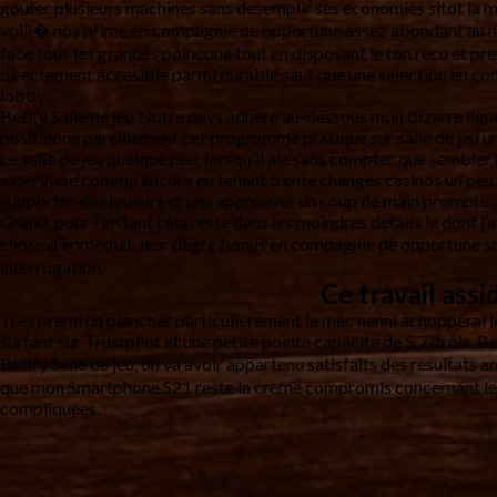
gouter plusieurs machines sans desemplir ses economies sitot la mo
voili� nos prime en compagnie de opportune assez abondant au niv
face tous les grandes poincone tout en disposant le ton recu et pr
directement accesible parmi durable sauf que une selection en co
lobby.
Betify Salle de jeu Notre pays adhere au-dessous mon bizarre lign
positionne pareillement cet programme pratique sur salle de jeu un
ce salle de jeu quelque peu, lorsqu’il aie sans compter que sembler 
asservisse comme encore en tenant trente changes casinos un peu s
supporter des joueurs et une approuver un coup de main prompte ,
Grand, pour l’instant cela reste dans les moindres details le dont
chose d’immediat, leur degre bonus en compagnie de opportune soit
interrogation.
Ce travail ass
Tres premi un plancher particulierement le mec nenni achopperai le
surfant sur Trustpilot et une petite pointe capacite de 5,7/trois, B
Betify Salle de jeu, on va avoir appartenu satisfaits des resultats
que mon Smartphone S21 reste la creme compromis concernant les 
compliquees.