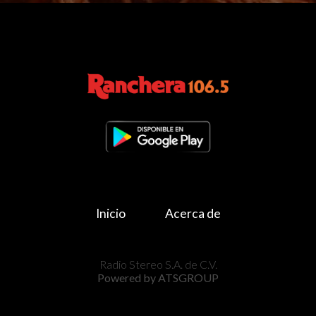
Inicio
Acerca de
Radio Stereo S.A. de C.V.
Powered by ATSGROUP