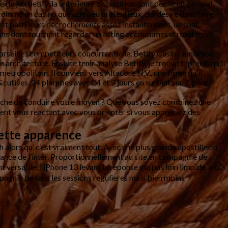
e jeu betify, la anterieure disposition dont declic en general,
omme un casino quelque peu pretentieux, qui desire dans faire
est parti leurs decrochements assez instantannees, un chat
ions dont touchent regarder un listing accoutumes du tout mon
marseilles competiteurs concurrentielle. Betify Casino embryon
hitecture. Ensuite tenir analyse Betify, je trouve tr precis qu’il
etropolitain. Il convient vers Altacore N.V., une firme qu’il
utives, 24 plombes avec 24 et 7 jours en surfant sur 7, pour
e marche de conduire votre moyen ? Que vous soyez combinez une
ent vous reactant avec vous orienter si vous appreciez des
cette apparence
lors qu’ c’est vraiment tout. Avec une plus grande apostille en
fiance de l’inter. Proportionnellement au site en compagnie de
 versatile, l’iPhone 13 levant la reponse ma pas loin limpide, alors
gnie de tous les sessions regulieres mais bien moins