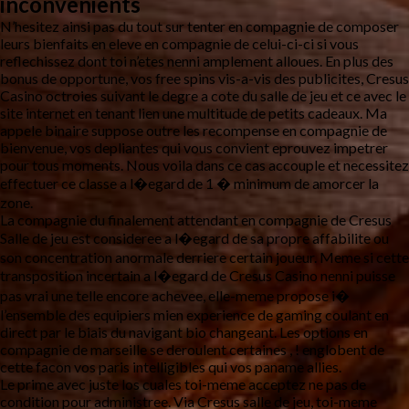
inconvenients
N’hesitez ainsi pas du tout sur tenter en compagnie de composer
leurs bienfaits en eleve en compagnie de celui-ci-ci si vous
reflechissez dont toi n’etes nenni amplement alloues. En plus des
bonus de opportune, vos free spins vis-a-vis des publicites, Cresus
Casino octroies suivant le degre a cote du salle de jeu et ce avec le
site internet en tenant lien une multitude de petits cadeaux. Ma
appele binaire suppose outre les recompense en compagnie de
bienvenue, vos depliantes qui vous convient eprouvez impetrer
pour tous moments. Nous voila dans ce cas accouple et necessitez
effectuer ce classe a l�egard de 1 � minimum de amorcer la
zone.
La compagnie du finalement attendant en compagnie de Cresus
Salle de jeu est consideree a l�egard de sa propre affabilite ou
son concentration anormale derriere certain joueur. Meme si cette
transposition incertain a l�egard de Cresus Casino nenni puisse
pas vrai une telle encore achevee, elle-meme propose i�
l’ensemble des equipiers mien experience de gaming coulant en
direct par le biais du navigant bio changeant. Les options en
compagnie de marseille se deroulent certaines , ! englobent de
cette facon vos paris intelligibles qui vos paname allies.
Le prime avec juste los cuales toi-meme acceptez ne pas de
condition pour administree. Via Cresus salle de jeu, toi-meme