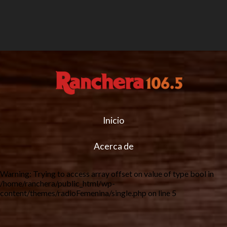
Inicio
Acerca de
Warning
: Trying to access array offset on value of type bool in
/home/ranchera/public_html/wp-
content/themes/radioFemenina/single.php
on line
5