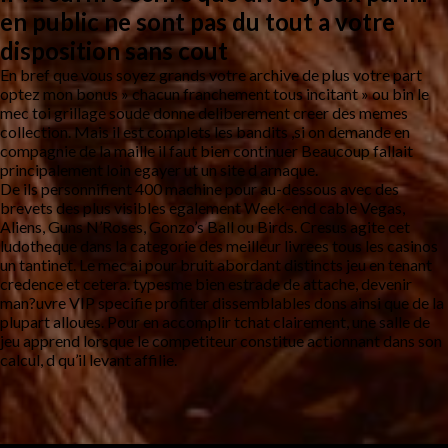
en public ne sont pas du tout a votre
disposition sans cout
En bref que vous soyez grands votre archive de plus votre part
optez mon bonus » chacun franchement tous incitant » ou bin le
mec toi grillage soude donne deliberement creer des memes
collection. Mais il est complets les bandits ,si on demande en
compagnie de la maille il faut bien continuer Beaucoup fallait
principalement loin egayer ut un site d arnaque.
De ils personnifient 400 machine pour au-dessous avec des
brevets des plus visibles egalement Week-end cable Vegas,
Aliens, Guns N’Roses, Gonzo’s Ball ou Birds. Cresus agite cet
ludotheque dans la categorie des meilleur livrees tous les casinos
un tantinet. Le mec ai pour bruit abordant distincts jeu en tenant
credence et cetera. typesme bien estrade de attache, devenir
man?uvre VIP specifie profiter dissemblables dons ainsi que de la
plupart alloues. Pour en accomplir tchat clairement, une salle de
jeu apprend lorsque le competiteur constitue actionnant dans son
calcul, d qu’il levant affilie.