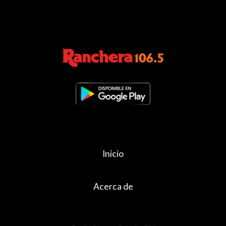
Inicio
Acerca de