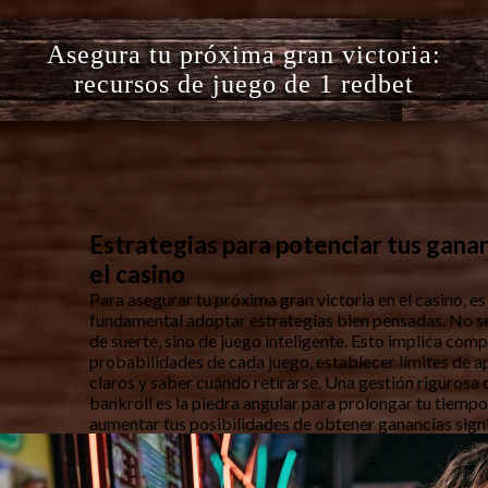
Asegura tu próxima gran victoria:
recursos de juego de 1 redbet
Estrategias para potenciar tus gana
el casino
Para asegurar tu próxima gran victoria en el casino, es
fundamental adoptar estrategias bien pensadas. No se
de suerte, sino de juego inteligente. Esto implica com
probabilidades de cada juego, establecer límites de a
claros y saber cuándo retirarse. Una gestión rigurosa 
bankroll es la piedra angular para prolongar tu tiempo
aumentar tus posibilidades de obtener ganancias signi