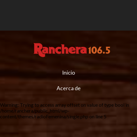
Inicio
Acerca de
Warning
: Trying to access array offset on value of type bool in
/home/ranchera/public_html/wp-
content/themes/radioFemenina/single.php
on line
5