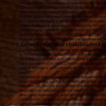
probabilidades. Desde guías detalladas sobre cómo ju
ruleta o al blackjack hasta análisis de sistemas de apu
materiales son invaluables para mejorar tu juego.
Muchos casinos en línea ofrecen secciones de ayuda o 
que explican las reglas y las características especiales
juegos. Aprovechar estos recursos te permite familiari
oferta de juegos antes de apostar dinero real. Plataf
redbet proporcionan información útil para que los ju
novatos y experimentados puedan perfeccionar sus ha
Entendiendo las probabilidades y l
Comprender las probabilidades inherentes a cada jue
es fundamental para tomar decisiones estratégicas. 
tiene una probabilidad asociada de ganar y un pago
correspondiente si aciertas. Conocer estas cifras te p
evaluar el riesgo y la recompensa de cada acción que 
juego.
Las tablas de pago en juegos como las tragamonedas o
póker detallan los montos que puedes ganar por cada
combinación. Analizar estas tablas te ayuda a identific
apuestas más rentables y a evitar aquellas con pagos
desproporcionadamente bajos en relación con su dific
comprensión clara de las probabilidades y los pagos e
poderoso para maximizar tus posibles ganancias.