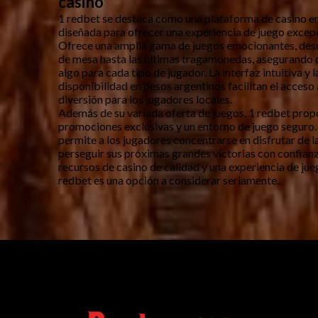
casino
1 redbet se destaca como una plataforma de casino en
diseñada para ofrecer una experiencia de juego excepc
Ofrece una amplia gama de juegos emocionantes, des
de mesa hasta las últimas tragamonedas, asegurando 
algo para cada tipo de jugador. La interfaz intuitiva y l
disponibilidad en pesos argentinos facilitan el acceso 
diversión para los jugadores locales.
Además de su variada oferta de juegos, 1 redbet prop
promociones exclusivas y un entorno de juego seguro.
permite a los jugadores concentrarse en disfrutar de 
perseguir sus próximas grandes victorias con confianz
recursos de casino de calidad y una experiencia de jueg
redbet es una opción a considerar seriamente.