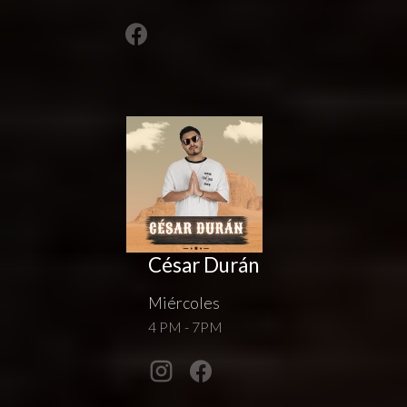
César Durán
Miércoles
4 PM - 7PM