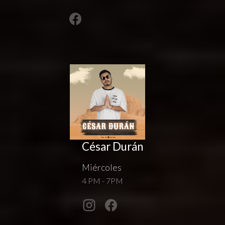
César Durán
Miércoles
4 PM - 7PM