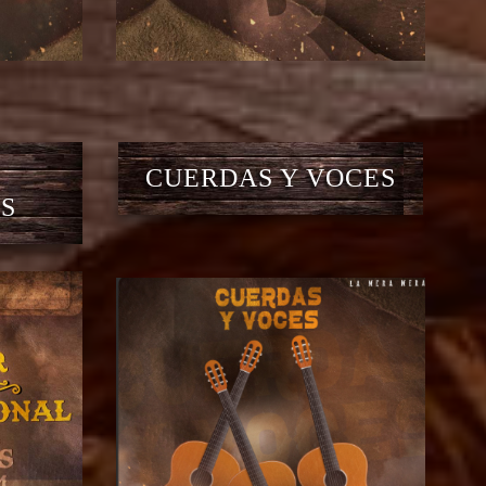
CUERDAS Y VOCES
S