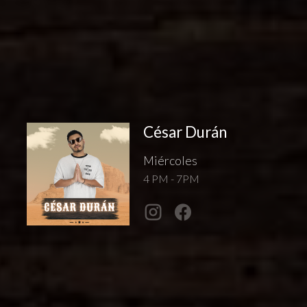
César Durán
Miércoles
4 PM - 7PM