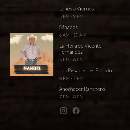
Lunes a Viernes
5 PM - 9 PM
Sábados
6 AM - 10 AM
La Hora de Vicente
Fernández
5 PM - 6 PM
Las Pesadas del Pasado
6 PM - 7 PM
Anochecer Ranchero
7 PM - 8 PM