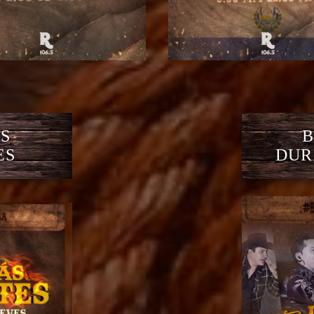
S
B
ES
DUR