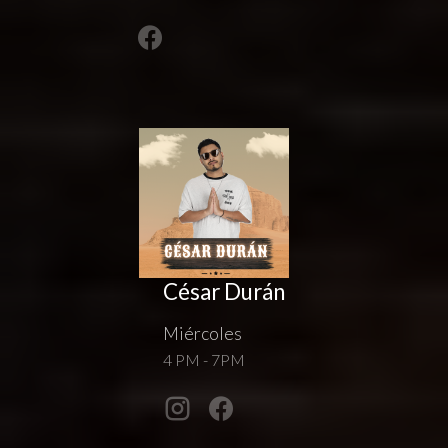
César Durán
Miércoles
4 PM - 7PM