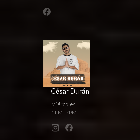
César Durán
Miércoles
4 PM - 7PM