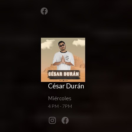
César Durán
Miércoles
4 PM - 7PM