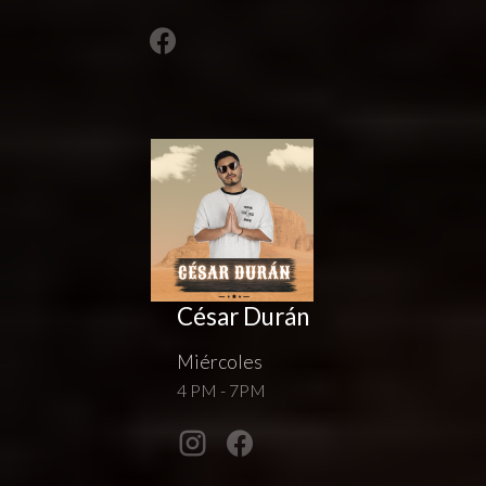
César Durán
Miércoles
4 PM - 7PM