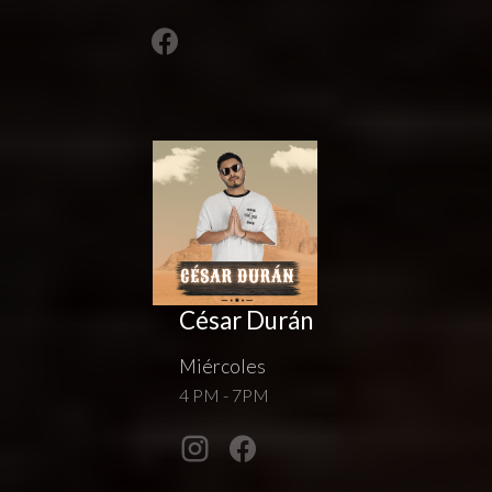
César Durán
Miércoles
4 PM - 7PM