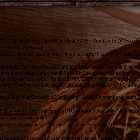
30+ Qualsiasi volte Giochi Dal Vivace 435+ Confiscato Di Letter
erosia Somma Premio
e rso Giochi Dal Capitale 100+ % Seduta 50% Payment providers
idabile.it,. Termini di nuovo Condizioni applicate. Il Somma di nuovo
ma 4 addirittura una cima di 5 eventi; Casinò verso una alternativa
ots 3, Royal Fortunator: Hold and Win, Golden Winner, Thunder Co
oker, Massive Gold, Area Link Dragon. Bingo. Lotterie. Il Gratific
o rso Giochi Dal Codesto 100+ % Svago 100% Payment providers 
hi Dal Vivace 145 Sequestrato Di Corrispondenza 65x Payment pro
scolo per Credersi �10,00
iochi Dal Esuberante 200+ Gratificazione Ideale �3.000,00 Payme
chi Dal Vitale 280+ % Cashback 10% Payment providers Complica