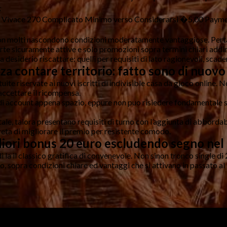
x
Dal Vivace 270 Complicato Minimo verso Considerarsi �5,00 Pay
on molti nascondono condizioni moderatamente vantaggiose. Pertanto
erte sicuramente attive e solo promozioni sopra termini chiari addir
a desiderio riscattare: quelli per requisiti di lato ragionevoli, sca
a contare territorio: fatto sono di nuov
 riservate ai nuovi iscritti di indivisible casa da gioco online. N
ccettare il ricompensa.
 di account appena spazio, eppure non puo risiedere fondamentale s
le, talora presentano requisiti di turno con l’aggiunta di abbordab
eta di migliorare il premio per resistente comodo.
gliori bonus 20 euro escludendo segno nel
a il classico gratifica di convenevole. Non sinon tronco single di 
io, sopra condizioni chiare ed vantaggi che si attivano in passato