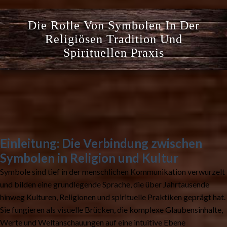
Die Rolle Von Symbolen In Der
Religiösen Tradition Und
Spirituellen Praxis
Einleitung: Die Verbindung zwischen
Symbolen in Religion und Kultur
Symbole sind tief in der menschlichen Kommunikation verwurzelt
und bilden eine grundlegende Sprache, die über Jahrtausende
hinweg Kulturen, Religionen und spirituelle Praktiken geprägt hat.
Sie fungieren als visuelle Brücken, die komplexe Glaubensinhalte,
Werte und Weltanschauungen auf eine intuitive Ebene