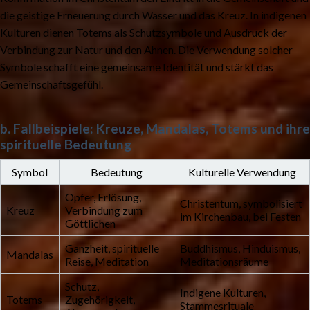
die geistige Erneuerung durch Wasser und das Kreuz. In indigenen
Kulturen dienen Totems als Schutzsymbole und Ausdruck der
Verbindung zur Natur und den Ahnen. Die Verwendung solcher
Symbole schafft eine gemeinsame Identität und stärkt das
Gemeinschaftsgefühl.
b. Fallbeispiele: Kreuze, Mandalas, Totems und ihre
spirituelle Bedeutung
Symbol
Bedeutung
Kulturelle Verwendung
Opfer, Erlösung,
Christentum, symbolisiert
Kreuz
Verbindung zum
im Kirchenbau, bei Festen
Göttlichen
Ganzheit, spirituelle
Buddhismus, Hinduismus,
Mandalas
Reise, Meditation
Meditationsräume
Schutz,
Indigene Kulturen,
Totems
Zugehörigkeit,
Stammesrituale