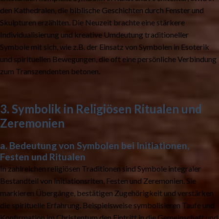
den Kathedralen, die biblische Geschichten durch Fenster und
Skulpturen erzählten. Die Neuzeit brachte eine stärkere
Individualisierung und kreative Umdeutung traditioneller
Symbole mit sich, wie z.B. der Einsatz von Symbolen in Esoterik
und spirituellen Bewegungen, die oft eine persönliche Verbindung
zum Transzendenten betonen.
3. Symbolik in Religiösen Ritualen und
Zeremonien
a. Bedeutung von Symbolen bei Initiationen,
Festen und Ritualen
In zahlreichen religiösen Traditionen sind Symbole integraler
Bestandteil von Initiationsriten, Festen und Zeremonien. Sie
markieren Übergänge, bestätigen Zugehörigkeit und verstärken
die spirituelle Erfahrung. Beispielsweise symbolisieren Taufe und
Konfirmation im Christentum den Eintritt in die Gemeinschaft und