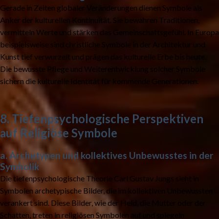
Gerade in Zeiten globaler Veränderungen dienen Symbole als
Anker der kulturellen Kontinuität. Sie bewahren Traditionen,
vermitteln Werte und stärken das Gemeinschaftsgefühl. In Europa
beispielsweise sind christliche Symbole in der Architektur und
Kunst tief verwurzelt und prägen das kulturelle Erbe bis heute.
Die bewusste Pflege und Weiterentwicklung solcher Symbole
sichern die kulturelle Identität für kommende Generationen.
8. Tiefenpsychologische Perspektiven
auf Religiöse Symbole
a. Archetypen und kollektives Unbewusstes in der
Symbolik
Die tiefenpsychologische Theorie Carl Gustav Jungs sieht in
Symbolen archetypische Bilder, die im kollektiven Unbewussten
verankert sind. Diese Bilder, wie der Held, die Mutter oder der
Schatten, treten in religiösen Symbolen auf und spiegeln