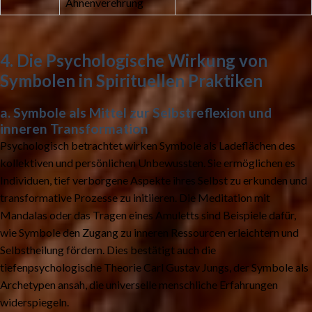
Ahnenverehrung
4. Die Psychologische Wirkung von
Symbolen in Spirituellen Praktiken
a. Symbole als Mittel zur Selbstreflexion und
inneren Transformation
Psychologisch betrachtet wirken Symbole als Ladeflächen des
kollektiven und persönlichen Unbewussten. Sie ermöglichen es
Individuen, tief verborgene Aspekte ihres Selbst zu erkunden und
transformative Prozesse zu initiieren. Die Meditation mit
Mandalas oder das Tragen eines Amuletts sind Beispiele dafür,
wie Symbole den Zugang zu inneren Ressourcen erleichtern und
Selbstheilung fördern. Dies bestätigt auch die
tiefenpsychologische Theorie Carl Gustav Jungs, der Symbole als
Archetypen ansah, die universelle menschliche Erfahrungen
widerspiegeln.