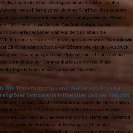
Zivilisationen der Menschheitsgeschichte verorten. Im alten
Ägypten waren Hieroglyphen nicht nur Schriftzeichen, sondern
auch spirituelle Symbole, die die Verbindung zwischen Mensch
und Göttlichkeit ausdrückten. Das Ankh beispielsweise
symbolisierte das Leben, während der Skarabäus die
Wiedergeburt verkörperte. In Mesopotamien waren Symbole wie
der Zikkurat oder die Statue von Göttern wie Marduk Ausdruck
religiöser Macht und göttlicher Präsenz. Diese frühen Zeichen
dienten nicht nur der Kommunikation, sondern auch der
Kultpflege und dem Schutz vor bösen Mächten.
b. Die Transformation und Weiterentwicklung
religiöser Symbole im Mittelalter und der Neuzeit
Mit dem Aufstieg des Christentums und später der Reformation
wandelten sich die Symbole deutlich. Das Kreuz wurde zum
zentralen Zeichen des Glaubens und symbolisierte den Opfertod
Christi sowie die Hoffnung auf Erlösung. Im Mittelalter
entstanden komplexe Symbolik in Kunst und Architektur, etwa in