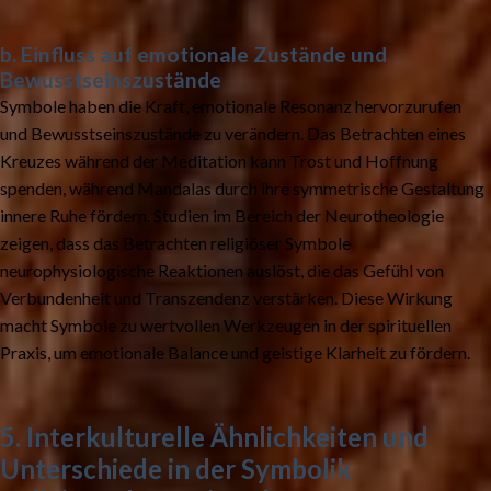
b. Einfluss auf emotionale Zustände und
Bewusstseinszustände
Symbole haben die Kraft, emotionale Resonanz hervorzurufen
und Bewusstseinszustände zu verändern. Das Betrachten eines
Kreuzes während der Meditation kann Trost und Hoffnung
spenden, während Mandalas durch ihre symmetrische Gestaltung
innere Ruhe fördern. Studien im Bereich der Neurotheologie
zeigen, dass das Betrachten religiöser Symbole
neurophysiologische Reaktionen auslöst, die das Gefühl von
Verbundenheit und Transzendenz verstärken. Diese Wirkung
macht Symbole zu wertvollen Werkzeugen in der spirituellen
Praxis, um emotionale Balance und geistige Klarheit zu fördern.
5. Interkulturelle Ähnlichkeiten und
Unterschiede in der Symbolik