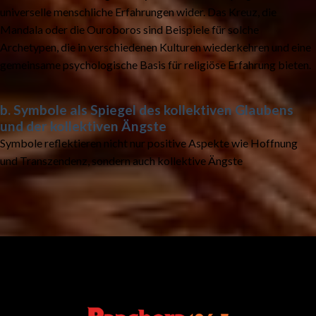
universelle menschliche Erfahrungen wider. Das Kreuz, die
Mandala oder die Ouroboros sind Beispiele für solche
Archetypen, die in verschiedenen Kulturen wiederkehren und eine
gemeinsame psychologische Basis für religiöse Erfahrung bieten.
b. Symbole als Spiegel des kollektiven Glaubens
und der kollektiven Ängste
Symbole reflektieren nicht nur positive Aspekte wie Hoffnung
und Transzendenz, sondern auch kollektive Ängste