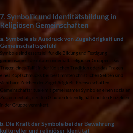
7. Symbolik und Identitätsbildung in
Religiösen Gemeinschaften
a. Symbole als Ausdruck von Zugehörigkeit und
Gemeinschaftsgefühl
Symbole sind essenziell für die Bildung und Festigung
gemeinsamer Identitäten innerhalb religiöser Gruppen. Das
Tragen eines Tallit in der jüdischen Tradition oder das Tragen
eines Kopfschmucks bei bestimmten christlichen Sekten sind
sichtbare Zeichen der Zugehörigkeit. Ebenso schaffen
Gemeinschaftsrituale mit gemeinsamen Symbolen einen sozialen
Zusammenhalt, der den Glauben lebendig hält und den Einzelnen
in der Gruppe verankert.
b. Die Kraft der Symbole bei der Bewahrung
kultureller und religiöser Identität