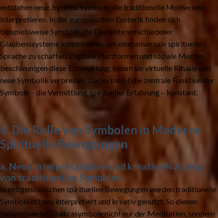
entstehen neue, hybride Symbole, die traditionelle Motive neu
interpretieren. In der europäischen Esoterik finden sich
beispielsweise Symbole, die Elemente verschiedener
Glaubenssysteme kombinieren, um eine universale spirituelle
Sprache zu schaffen. Digitale Plattformen und soziale Medien
beschleunigen diese Entwicklung, indem sie virtuelle Rituale und
neue Symbolik verbreiten. Dabei bleibt die zentrale Funktion der
Symbole – die Vermittlung spiritueller Erfahrung – konstant.
6. Die Rolle von Symbolen in Moderne
Spirituelle Bewegungen
a. Neue Interpretationen und kreative Nutzung
von traditionellen Symbolen
In zeitgenössischen spirituellen Bewegungen werden traditionelle
Symbole oft neu interpretiert und kreativ genutzt. So dienen
beispielsweise Chakrasymbole nicht nur der Meditation, sondern