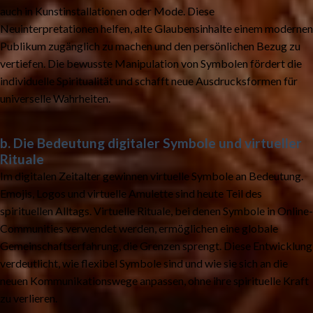
auch in Kunstinstallationen oder Mode. Diese
Neuinterpretationen helfen, alte Glaubensinhalte einem modernen
Publikum zugänglich zu machen und den persönlichen Bezug zu
vertiefen. Die bewusste Manipulation von Symbolen fördert die
individuelle Spiritualität und schafft neue Ausdrucksformen für
universelle Wahrheiten.
b. Die Bedeutung digitaler Symbole und virtueller
Rituale
Im digitalen Zeitalter gewinnen virtuelle Symbole an Bedeutung.
Emojis, Logos und virtuelle Amulette sind heute Teil des
spirituellen Alltags. Virtuelle Rituale, bei denen Symbole in Online-
Communities verwendet werden, ermöglichen eine globale
Gemeinschaftserfahrung, die Grenzen sprengt. Diese Entwicklung
verdeutlicht, wie flexibel Symbole sind und wie sie sich an die
neuen Kommunikationswege anpassen, ohne ihre spirituelle Kraft
zu verlieren.