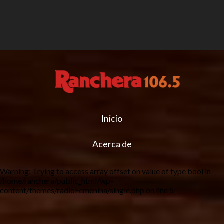
Inicio
Acerca de
Warning
: Trying to access array offset on value of type bool in
/home/ranchera/public_html/wp-
content/themes/radioFemenina/single.php
on line
5