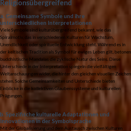
Religionsübergreifend
a. Gemeinsame Symbole und ihre
unterschiedlichen Interpretationen
Viele Symbole sind kulturübergreifend bekannt, wie das
Spiralmotiv, das in verschiedenen Kulturen für Wachstum,
Unendlichkeit oder spirituelle Entwicklung steht. Während es in
der keltischen Tradition als Symbol für ewiges Leben gilt, betonen
buddhistische Mandalas die zyklische Natur des Seins. Diese
Unterschiede in der Interpretation spiegeln die vielfältigen
Weltanschauungen wider, die hinter den gleichen visuellen Zeichen
stehen. Solche Gemeinsamkeiten und Unterschiede bieten
Einblicke in die kollektiven Glaubenssysteme und kulturellen
Prägungen.
b. Spezifische kulturelle Adaptationen und
Innovationen in der Symbolsprache
Mit der Globalisierung und dem Austausch zwischen Kulturen