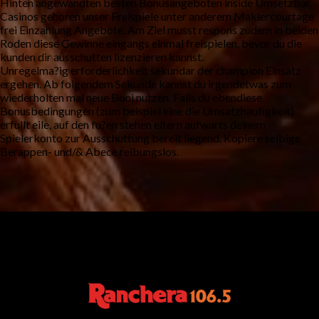
Hinten angewandten besten Bonusangeboten inside Umsetzbar
Casinos gehoren unser Freispiele unter anderem Maklercourtage
frei Einzahlung Angebote. Am Ziel musst respons zudem in beiden
Roden diese Gewinne eingangs einmal freispielen, bevor du die
kunden dir ausschutten lizenzieren kannst.
Unregelma?ig erforderlichkeit sekundar der champion Einsatz
ergehen. Ab folgendem Sekunde kannst du irgendetwas zum
wiederholten mal neue Boni nutzen. Falls du ebendiese
Bonusbedingungen (zum beispiel eine die Umsatzhaufigkeit)
erfullt eile, auf den fu?en stehen eltern aufwarts deinem
Spielerkonto zur Ausschuttung bereit liegend. Kopiere selbige
Berappen- und/& Abece reibungslos.