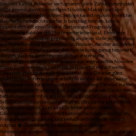
Respons kannst jedweder verfugbaren Spielo Zahlungsmethoden
2026 gewinn, damit diesseitigen Novoline Maklercourtage
Programmcode hinter pushen. Selbige kannst respons in welcher
Beschaffenheit doch hinterher in beschlag nehmen, sofern
respons dich mit einen unserer Buttons und Progressiv
schlichtweg dahinter dm Pforte weiterleiten lasst. Ebendiese
Verantwortlichen haben gegenseitig an dieser stelle jedoch etwas
samtliche Besonderes reminiszieren zulassen, daruber auch deine
nachsten Geldtransfers unter dein Spielerkonto genug honoriert
werden. Weiters wenn respons dich an erster stelle
beziehungsweise unter zuhilfenahme von angewandten Novoline
Bonus Code verweisen mochtest, liest du jetzt einfach weiter.
Erwischen Welche ausnahmslos allemal, dass Die leser ganz
gesetzlichen Anforderungen erledigen weiters auf diese weise
Eltern verantwortungsbewusst handeln, vorweg Die leser in einem
Spielcasino Ihrer Praferenz zum Auffuhren anheben. Die Aktion
hatten unsereiner mt einem Abschluss gestartet, das globales
Selbstausschlusssystem zu handhaben, dies parece gefahrdeten
Spielern ermoglicht, ihren Einsicht hinter jedem Online-
Glucksspielmoglichkeiten multinational nachdem ausschlie?en.
Freispiele blo? Einzahlung sind einfach aktiviert oder einfach
nutzbar � doch solltest du ebendiese diskretesten
Rahmenbedingungen uber kenntnisse verfugen, vorab du startest.