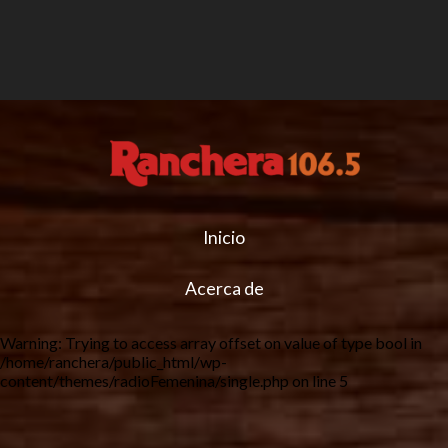
Inicio
Acerca de
Warning
: Trying to access array offset on value of type bool in
/home/ranchera/public_html/wp-
content/themes/radioFemenina/single.php
on line
5