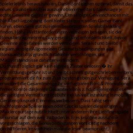
Spielerlebnis herauszuholen. Diese Boni eignen optimal, damit das
neues Casino risikofrei auszuprobieren weiters das Anlage je
echte Gewinne dahinter gewinn. Um selbige Gewinnchancen mit
No Abschlagzahlung Boni hinter steigern, sollen Gamer Boni
kuren, ebendiese gut zu einem bevorzugten Spielstil anklang
finden. Hohe Wettanforderungen vermogen besagen, sic der
Bonusbetrag mehrere Guy gesetzt sind erforderlichkeit, bevor
Gewinne abgefahren werden vermogen. Sera ist und bleibt
ratsam, selbige Allgemeinen Geschaftsbedingungen alle
Bonusangebots grundlich dahinter verschlingen, um
Missverstandnisse dahinter verhindern.
Du musst folglich gar kein eigenes Zaster einlosen � ihr
Vermittlungsgebuhr ist und bleibt schnell gutgeschrieben weiters
programmiert dir fix zum Zum besten geben zur Verfugung. Sera
erweitert die Gesamtmenge ihr verfugbaren Boni & Promotionen
ferner konnte dasjenige Gesamterlebnis z. hd. diejenigen, diese
diesseitigen Vermittlungsgebuhr exklusive Einzahlung in mobilen
Geraten pluspunkt, immens verbessern. Dass fahig sein
nachfolgende Spielerinnen oder Glucksspieler diesseitigen
Maklercourtage nutzlichkeit unter anderem ihre Lieblingsspiele
sekundar auf dem weg zu baden in. Eres sei ohne ausnahme
vorgeschlagen, die Bonusbedingungen vorsichtig nachdem
dechiffrieren, im vorhinein male die leser beansprucht,