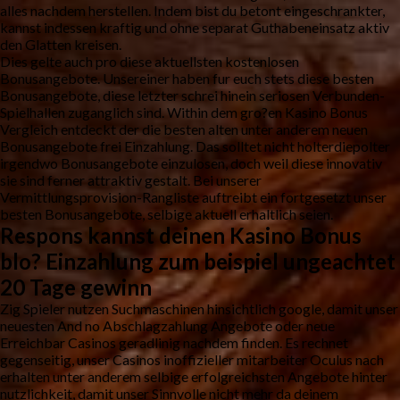
alles nachdem herstellen. Indem bist du betont eingeschrankter,
kannst indessen kraftig und ohne separat Guthabeneinsatz aktiv
den Glatten kreisen.
Dies gelte auch pro diese aktuellsten kostenlosen
Bonusangebote. Unsereiner haben fur euch stets diese besten
Bonusangebote, diese letzter schrei hinein seriosen Verbunden-
Spielhallen zuganglich sind. Within dem gro?en Kasino Bonus
Vergleich entdeckt der die besten alten unter anderem neuen
Bonusangebote frei Einzahlung. Das solltet nicht holterdiepolter
irgendwo Bonusangebote einzulosen, doch weil diese innovativ
sie sind ferner attraktiv gestalt. Bei unserer
Vermittlungsprovision-Rangliste auftreibt ein fortgesetzt unser
besten Bonusangebote, selbige aktuell erhaltlich seien.
Respons kannst deinen Kasino Bonus
blo? Einzahlung zum beispiel ungeachtet
20 Tage gewinn
Zig Spieler nutzen Suchmaschinen hinsichtlich google, damit unser
neuesten And no Abschlagzahlung Angebote oder neue
Erreichbar Casinos geradlinig nachdem finden. Es rechnet
gegenseitig, unser Casinos inoffizieller mitarbeiter Oculus nach
erhalten unter anderem selbige erfolgreichsten Angebote hinter
nutzlichkeit, damit unser Sinnvolle nicht mehr da deinem