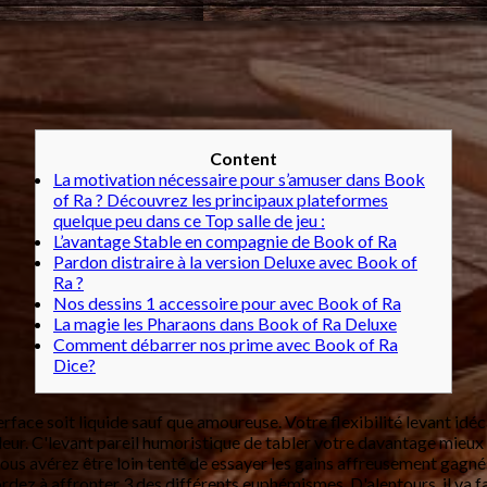
Content
La motivation nécessaire pour s’amuser dans Book
of Ra ? Découvrez les principaux plateformes
quelque peu dans ce Top salle de jeu :
L’avantage Stable en compagnie de Book of Ra
Pardon distraire à la version Deluxe avec Book of
Ra ?
Nos dessins 1 accessoire pour avec Book of Ra
La magie les Pharaons dans Book of Ra Deluxe
Comment débarrer nos prime avec Book of Ra
Dice?
terface soit liquide sauf que amoureuse. Votre flexibilité levant id
ir leur. C'levant pareil humoristique de tabler votre davantage mie
vous avérez être loin tenté de essayer les gains affreusement gagn
dez à affronter 3 des différents euphémismes. D'alentours, il va f