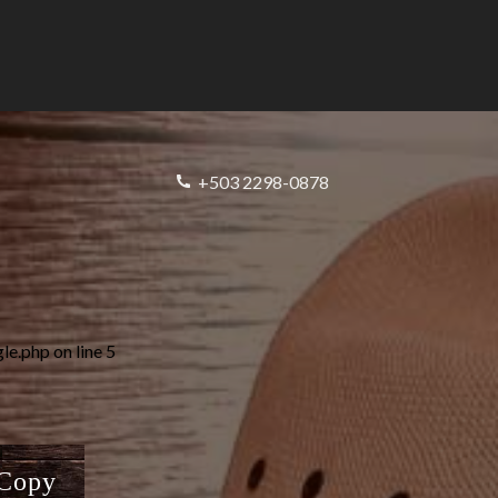
+503 2298-0878
gle.php
on line
5
 Copy