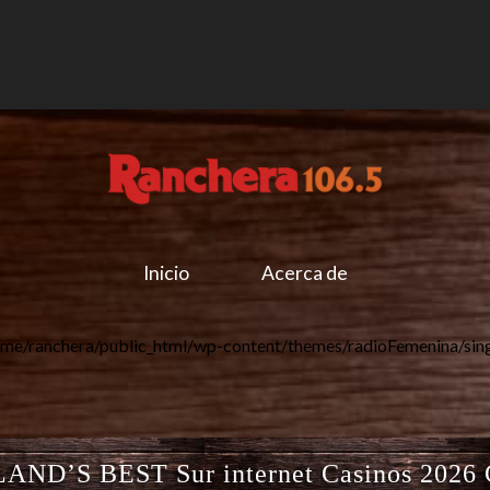
Inicio
Acerca de
me/ranchera/public_html/wp-content/themes/radioFemenina/sin
AND’S BEST Sur internet Casinos 2026