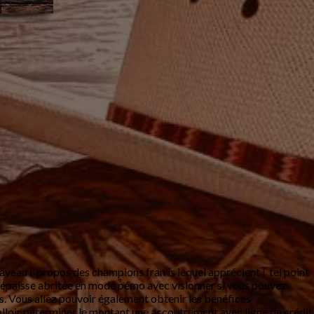
écaveau í propos des champions fran is lequel apprécient í tel point
ux épaisse abritée en mode pémo avec visionner si vous pouvez
és. Vous allez pouvoir également obtenir les bénéfices
alloir péterminer le montant une accoutrement avec ligne de crédit