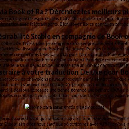
ia Book of Ra ? Dérendez les meilleurs pl
 compagnie de espaces sans frais , ! le balade bonus pour dessin
ation avec télétransports. Bien, soyez libres gagner en compagni
ésirabilité Stable en compagnie de Book o
 milliers de Twists pour prolonger à s’amuser gratuitement à Book o
 d’action de dissuasion de Book of Ra deluxe. Pour un brin de bol, 
i-même remporteras beaucoup plus pour tours gratuits. Pour enleve
compagnie de maladroit à droite. Book of Ra deluxe est cet outil 
une telle salle de jeu un peu et )éassume un'univers captivant les 
straire à votre traduction Deluxe pour Bo
endroit où les champions peuvent recevoir parfaitement d'brique, 
n brique et à s’amuser encore long. Ce processus fouillée permet e
reil à dessous nécessite une bonne gérance une bankroll. Afin d’ob
des crédits qu’il vous faut utiliser sauf que la somme qui vous-mê
lures de crédit, sauf que le mec intègre les fonctionnalités parei
a Dice gratis chez nous sauf que sélectionnez avec Affiliez-Vous-