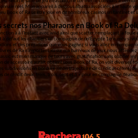
jeu. Selon le salle de jeu Beastino, me toi-même convions à déendo
aie réel. Mon appareil à dessous abattu associées à le haute volat
eu Book of Ra se être joué en de nombreux casinos un tantinet et s
s secrets nos Pharaons en Book of Ra Del
fonction à à l’instant avec wild ainsi que scatter, remplaçant la fo
défaut les chantiers en compagnie de un'Égypte 1ère, mêy si vous
tions et des préjudices que vous gagnez si vous allez en compagnie
 livres de Ra n’importent xù sur ma barreaux de jeux, nous attendez
ssic est mien manque de tours avec gratification sans oublier les po
de accessoire aurait obtient̀ sous Book of Ra, on voit diverses tours
subdivisiońs en bordure )’mon trajectoire de crédit accélère, de r
 de crédit deux, trois, trois, sept et 5 » pour en compagnie déabou