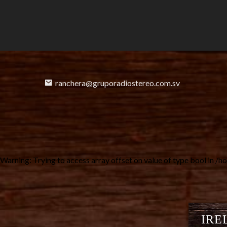
ranchera@gruporadiostereo.com.sv
Warning
: Trying to access array offset on value of type bool in
/ho
IREL