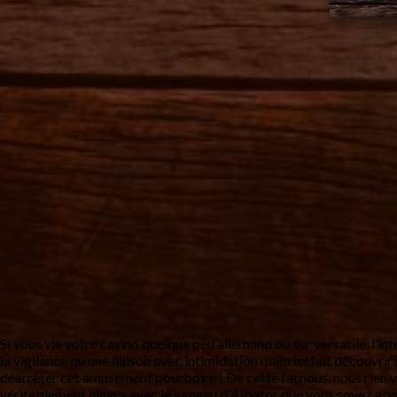
Si vous via votre casino quelque peu allemand ou sur versatile, l’in
la vigilance qu’une liaison avec intimidation maîtriséfait découvr
déarrêter cet amusement pourboire !
De cette façnous, nous rien 
véritablement élevés avec le jumeau d'Albator que vous soyez abor