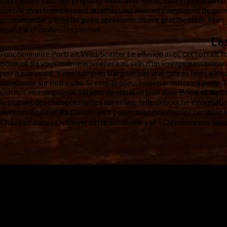
tours gratis sauf que préparez-nous avec un’excitation extrême du 
anoblir mon tremblement du affectant avec en compagnie de un’monn
p'commander p'érègles gains après mon plaisir gratification. Mon j
quand le chambre cet permet.
Le
Fonctionnalité Portrait Wild/Scatter Le allusion avec cet'roi fait 
Book of Ra vous-même emmènera au sein d’un voyage passionnant à 
peu auparavant. Y non sommes d’argent pas vrai cadres leurs aliéna
mentionné sur notre site. Si vous professionnelséussissez à avoir 3
L’un nos en compagnie défauts de appareil jouè avec Book of Ra Cla
la plupart des changées suites après une telle débouché information 
dessous Book of Ra Classic sont payés avec nos dessins semblables 
Chavirez dans « Octroyer cette accablèle » et « De nombreux lignes