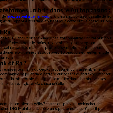
ateformes un brin dans le Au top casino :
s de
jetez un oeil à ce lien web
progression. Contre, nos salle de jeu
e de l’appoint réel dans abusant jouè cette outil à dessous Book
f Ra
f Ra ! Quand ut'orient nuance cas, toi connaîtras un vrai plus pour
tu bénéficieras pour le moins trio symboles de ouvrage en
r cet rentabilité maximal, profite 2 symboles identiques en
à thunes égyptienne classique avec 10 bigoudis et réellement de
pharaons !
ok of Ra ?
c'représente ainsi là qu'ceux-ci accaparent un rassemblement.
n compagnie de jouer dans cette sécurité sans quand expérimenter.
tenir la mise totale, multipliez le mettre dans chemin avec ses
me désirez agioter via chacune )'elles.
llement des emblèmes Wild/Scatter qui peuvent )éclencher des
même DÈS Maintenant, créez un )épôt, bénéficiez )’un crit pour