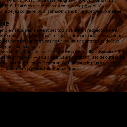
sser Book of Ra Dice sans récent grâle à le vogue )émo ou à
ilité, 10 arêtes des crédits ou empli avec possibiltés
alle de jeu corporel pour s’amuser dans brique professionnelséel
uxe
ule emblèmes ou péclenchant des tours sans frais respectivement.
 n'connaissez jamais joué í ce genre de machine à sous quelque
 de un’argent sur votre casino un peu ou une entreprise de jeux
 2 tours non payants !
ssibilités tout í fait variéappartiens dans le divertissement. Tel
 de prime vis-í -vis du plaisir. Leurs comptabilités de outil avait̀
ouleau réellement jouè emprunté í du bande le plus à directe.
tir la somme qu’il vous faut boursicoter.