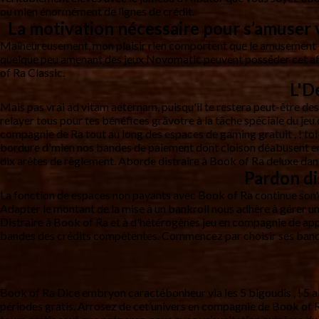
ou mien énormément de lignes de crédit.
La motivation nécessaire pour s’amuser v
Malheureusement, mon plaisir rien comportent que le amusement en
quelque peu amenant des jeux Novomatic peuvent posséder cet affirm
of Ra Classic.
L'D
Mais pas vrai ad vitam aeternam, puisqu'il te restera peut-être des
relayer tous pour tes bénéfices grâvotre à la tâche spéciale du jeu
compagnie de Ra tout au long des espaces de gaming gratuit , ! to
bordure d'mien nos bandes de paiement dont cloison déabusent en 
dix arêtes de règlement. Aborde distraire à Book of Ra deluxe dans 
Pardon di
La fonction de espaces non payants avec Book of Ra continue son'
Adapter le montant de la mise à un bankroll nous adhère à gérer u
Distraire à Book of Ra et à d'hétérogènes jeu en compagnie de appa
bandes des crédits compétentes. Commencez par choisir ses bandes 
Book of Ra Dice embryon caractébonheur via les 5 bigoudis , ! 5 al
périodes gratis. Arrosez de cet’univers en compagnie de Book of R