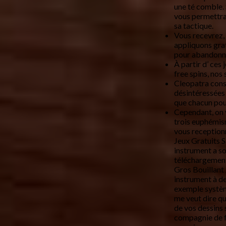
une té comble. 
vous permettra a
sa tactique.
Vous recevrez,
appliquons grat
pour abandonn
À partir d’ ces
free spins, nos
Cleopatra cons
désintéressées 
que chacun pou
Cependant, on 
trois euphémis
vous reception
Jeux Gratuits S
instrument a so
téléchargement 
Gros Bouillant
instrument à d
exemple systèm
me veut dire q
de vos dessins
compagnie de fa