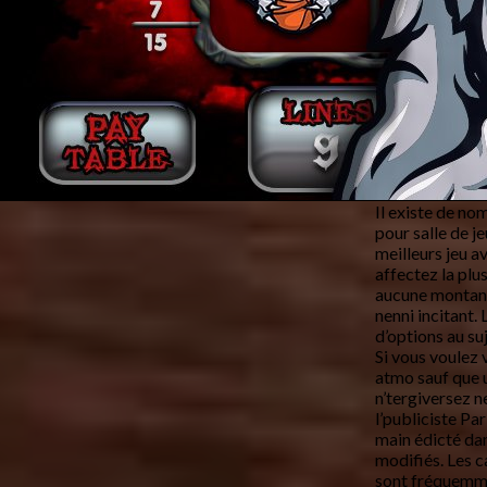
Il existe de no
pour salle de je
meilleurs jeu a
affectez la plu
aucune montant
nenni incitant.
d’options au su
Si vous voulez 
atmo sauf que 
n’tergiversez n
l’publiciste Pa
main édicté dan
modifiés. Les c
sont fréquemmen