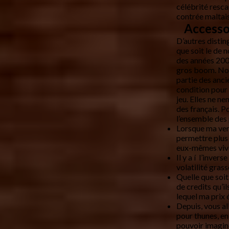
célébrité resca
contrée maltais
Accesso
D’autres distin
que soit le de 
des années 200
gros boom. Nos
partie des anci
condition pour 
jeu. Elles ne ne
des français. P
l’ensemble des
Lorsque ma vers
permettre plus
eux-mêmes viv
Il y a í l’inver
volatilité grass
Quelle que soi
de credits qu’i
lequel ma prix é
Depuis, vous al
pour thunes, en
pouvoir imagin