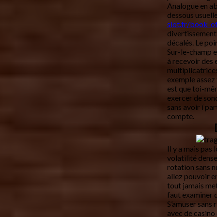
Analogue en ab
dessous usuell
slot.fr/book-o
divertissement
décalés. Le poi
Sur-le-champ 
à recevoir des 
multiplicatric
exemple assez 
est que toi-mê
exercer de sond
sans avoir í pa
compte.
Il y a mais pas 
volatilité dens
rotation sans n
allez pouvoir e
tout jamais mett
faut examiner d
S’amuser sans 
avec de casino