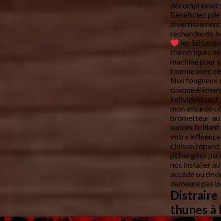
décompresser s
Bénéficiez pile
divertissement
recherche de bé
les 50 Léopa
chimériques ne 
machine pour s
fournie avec ce
Nos fougueux d
chaque élément
individuel sauf
mon assurée cé
prometteur au 
succès brillant
votre influence
cloison répand
p’changées pour
nos installer a
accède ou devie
demeure pas l
Distraire
thunes à 