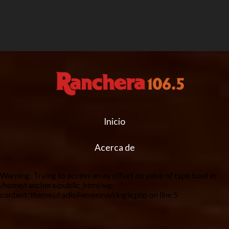
Inicio
Acerca de
Warning
: Trying to access array offset on value of type bool in
/home/ranchera/public_html/wp-
content/themes/radioFemenina/single.php
on line
5