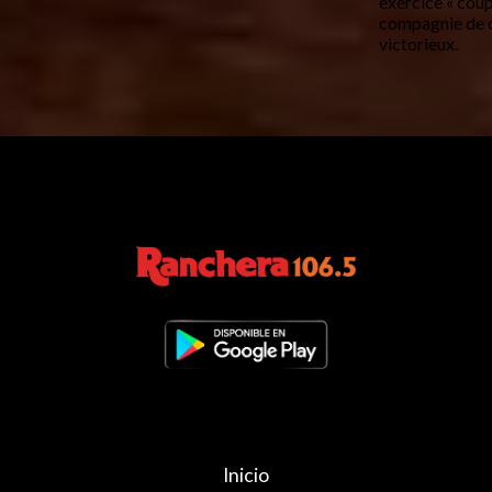
exercice « coup
compagnie de ch
victorieux.
Inicio