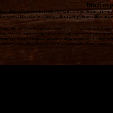
Mobilní p
Kromě toho vám nová bezplatná funkce v online hře pomůže vypořá
bankovky? I když to není ideální volba, stále můžete vydělat tisíce
Boku, Siru a Payforit jsou zpracovatelé provizí a snaží se být zpr
společností, která je podporována mnoha hazardními podniky ve Vel
známá pod poněkud jiným názvem v online kasinech, na který byst
slotové automaty se dodávají v různých formách, včetně filmových