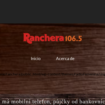
Inicio
Acerca de
me/ranchera/public_html/wp-content/themes/radioFemenina/sin
ré má mobilní telefon, půjčky od bankovn