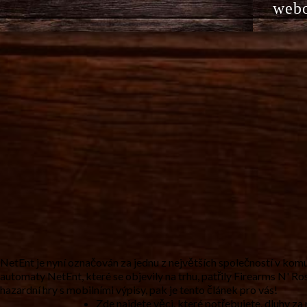
webo
NetEnt je nyní označován za jednu z největších společností v komun
automaty NetEnt, které se objevily na trhu, patřily Firearms N' R
hazardní hry s mobilními výpisy, pak je tento článek pro vás!
Zde najdete věci, které potřebujete, dluhy za