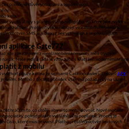
 je činí poměrně důvěryhodnými a spolehlivými.
měny.
ého kola.
e využívat hry s přáními všeho nejlepšího, na které jste zvyklí v
tové zařízení. Proto obvykle nabízejí více mobilních portů a
třednictvím SMS je jednou z nejrychlejších a nejplynulejších
žení aplikace Gate777
kud jste zákazníkem z menší mobilní komunity, měli byste je
 nárok. Naše jediná rada je vždy začít s kratšími moderními hrami.
platit z mobilu
ji využívat pouze kasina ze seznamu Casinocrawlers. Dalšími
APK
m jménem. Mnoho z těchto pobídek však má požadavky na sázení,
a dát hráčům to, co chtějí, aby si to mohli dovolit. Nové mobilní
né poplatky, pokud platíte vyšší měsíční poplatek. Proces je
ní číslo, které musíte uvést. Platba prostřednictvím textových