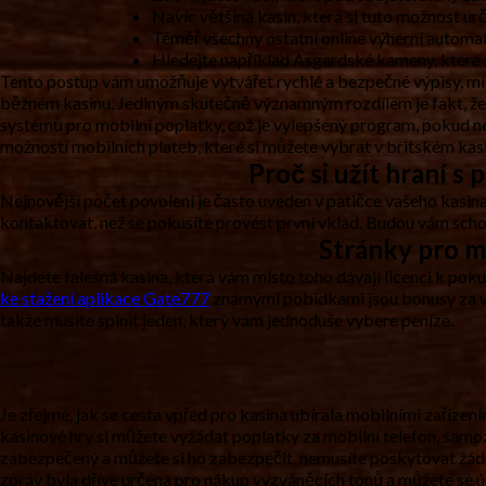
Navíc většina kasin, která si tuto možnost ur
Téměř všechny ostatní online výherní automa
Hledejte například Asgardské kameny, které 
Tento postup vám umožňuje vytvářet rychlé a bezpečné výpisy, místo
běžném kasinu. Jediným skutečně významným rozdílem je fakt, že k
systémů pro mobilní poplatky, což je vylepšený program, pokud ne
možností mobilních plateb, které si můžete vybrat v britském kas
Proč si užít hraní s
Nejnovější počet povolení je často uveden v patičce vašeho kasin
kontaktovat, než se pokusíte provést první vklad. Budou vám schopn
Stránky pro mo
Najdete falešná kasina, která vám místo toho dávají licenci k po
ke stažení aplikace Gate777
známými pobídkami jsou bonusy za vk
takže musíte splnit jeden, který vám jednoduše vybere peníze.
Je zřejmé, jak se cesta vpřed pro kasina ubírala mobilními zařízení
kasinové hry si můžete vyžádat poplatky za mobilní telefon, samoz
zabezpečený a můžete si ho zabezpečit, nemusíte poskytovat žádné 
zpráv byla dříve určena pro nákup vyzváněcích tónů a můžete se účas