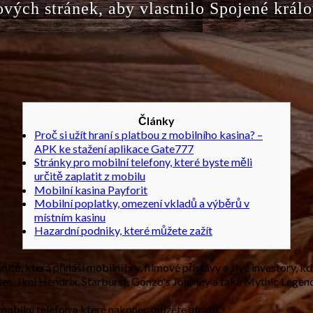
vých stránek, aby vlastnilo Spojené králo
Články
Proč si užít hraní s platbou z mobilního kasina? –
APK ke stažení aplikace Gate777
Stránky pro mobilní telefony, které byste měli
určitě zaplatit z mobilu
Mobilní kasina Payforit
Mobilní poplatky, omezení vkladů a výběrů v
místním kasinu
Hazardní podniky, které můžete zažít
itě, která přináší mobilní hry, filmové přístavy a živé investory, 
oses, Jimi Hendrix, Starburst, Gonzo's Journey a také Mythic Legen
 mobilní telefon a které nakonec můžete utratit.