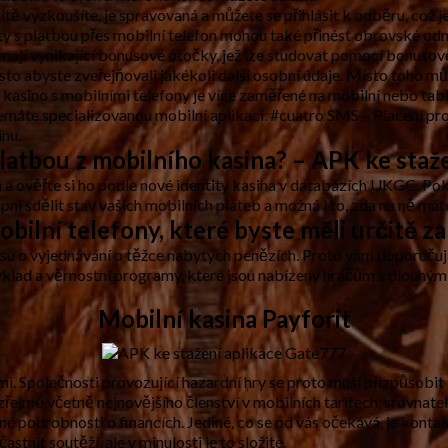
čitě vyzkoušíte, je spravovaná a můžete se přihlásit k odběru, což
ty s platbou přes mobilní telefon mohou také přinést obrovské od
mají vynikající bonusové otočky, jež lze studovat pomocí bonusov
 abyste zveřejňovali jakékoli další osobní údaje. Místo toho můžet
asino s mobilními telefony je více zaměřené na mobilní nebo table
máte specializovanou mobilní aplikaci. #cuatro SMS – Placení pros
inu.
 platbou z mobilního kasina? – APK ke sta
a a ověřte si ho podle nové identity kasina v databázích UKGC. Po
i sdělit stav vašich mobilních plateb a možná i to, zda na ně máte
bilní telefony, které byste měli určitě za
kusu o vyjednávání o těžce nabytých penězích. Proto vám doporuču
lad a věrnostní programy, které jsou nabízeny hráčům s dlouhý
Mobilní kasina Payforit
mi. Společnosti provozující hazardní hry se proto musí přizpůsobit 
řejmě včetně nejnovějšího členství v mobilních tarifech, srovnatel
podrobnosti o financích. Jediné, co se od vás očekává, je kontakt
tnit soutěží, ale v minulosti je to složité.