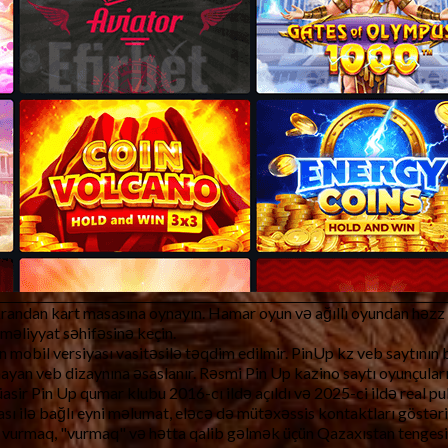
randan kart masasına oynayın. Hamar oyun və ağıllı oyundan həzz
məliyyat səhifəsinə keçin.
ın mobil versiyası vasitəsilə təqdim edilmir. PinUp kz veb saytın
olmayan veb dizaynına əsaslanır. Rəsmi Pin Up kazino saytı oyunçul
üasir Pin Up qumar klubu 2016-cı ildə açıldı və 2025-ci ildə real pu
sı ilə bağlı eyni məlumat, eləcə də mütəxəssis kontaktları göstəri
ya vurmaq, "vurmaq" və hətta qalib gəlmək üçün Qazaxıstan tengesi