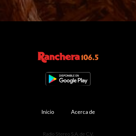
Inicio
Acerca de
Radio Stereo S.A. de C.V.