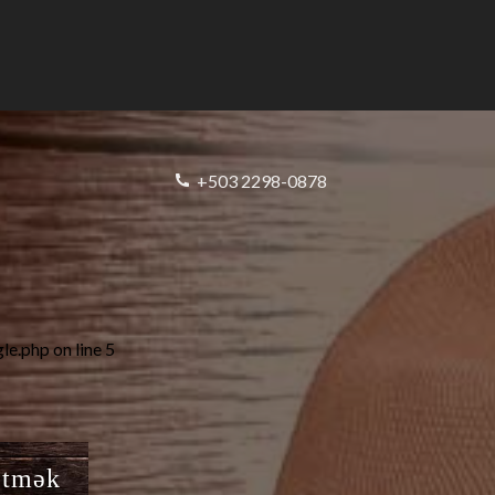
+503 2298-0878
gle.php
on line
5
etmək