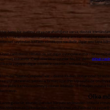
Hər hansı bir sualınız və ya narahatlığınız varsa, dəstək koman
aparıcı və ən hörmətli onlayn qumar proqramı tərtibatçılarından bi
internet saytından istifadə etmək çox vacibdir.
Əgər onu tapa bilm
Oyun canlı demo olmasa da, siz digər oyunçuların mərclərini müşahi
qurmaq imkanıdır. Canlı dilerlərlə oyunlar heç bir demo
pinup casi
ölkədə yaşayan digər ölkələrin sakinləri istifadə edə bilərlər. He
Həm də "Saatın Cekpotu" var – daima klubun slotlarından birində 
real pul qazanmaq şansını artırmaq üçün Pin-Up saytında qeydiyy
interaktiv kazinoda nümayiş olunan istənilən slot maşını oynaya bi
hazırlayın.
Ölkə mö
Lazım gələrsə, abunəçi parolun bərpası seçimindən istifadə etməy
Siz həmçinin aktiv kədərdən, rəsmi ictimai səhifələrdə və ya par