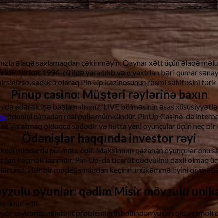
damızla əlaqə saxlamaqdan çəkinməyin. Qaynar xətt üçün əlaqə mə
ridir. Şirkət 1994-cü ildə yaradılıb və o vaxtdan bəri qumar sənay
irsinizsə, sadəcə olaraq Pin Up kazinosunun rəsmi səhifəsini tərk
Pinup casino: Müştəri rəylərinə baxın
də edərək işə başlamalısınız. LIVE bölməsinin əsas xüsusiyyətlərin
no
ödənişi olmadan real pulla mümkündür. PinUp Casino-da internet
sab yaratmaq olduqca sadədir və hətta yeni oyunçular üçün heç bir ç
Ödənişlər haqqında investor rəyi
külli miqdarda pul mərc edir. Maksimum qazanan oyunçular onu sax
atdan keçmək lazımdır. Pin-Up-da ticarət cədvəlinə daxil olmaq ü
lərsiniz. Hər bir modeli sınaqdan keçirin, mükəmməlliyini qiymətlə
vzulu oyunlar: qədim Misir mövzulu unikal
ə ümid edir.
tnyor saytlarda müxtəlif problemlərin həllindən yuxarı əldə etmə