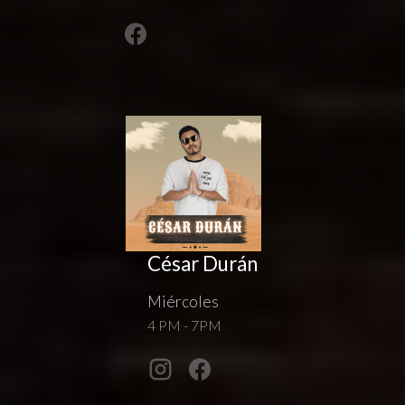
César Durán
Miércoles
4 PM - 7PM