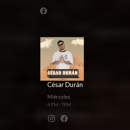
César Durán
Miércoles
4 PM - 7PM