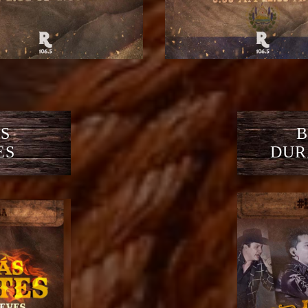
S
B
ES
DUR