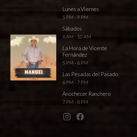
Lunes a Viernes
5 PM - 9 PM
Sábados
6 AM - 10 AM
La Hora de Vicente
Fernández
5 PM - 6 PM
Las Pesadas del Pasado
6 PM - 7 PM
Anochecer Ranchero
7 PM - 8 PM