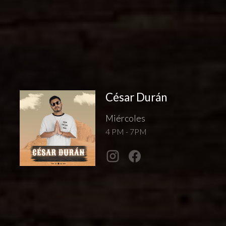
César Durán
Miércoles
4 PM - 7PM