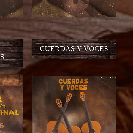
CUERDAS Y VOCES
S