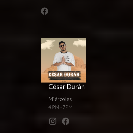
César Durán
Miércoles
4 PM - 7PM