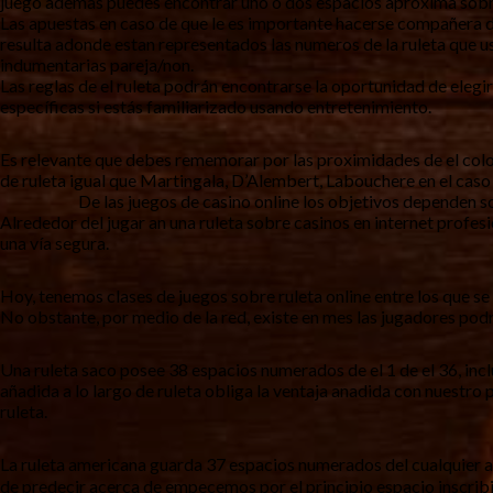
juego ademas puedes encontrar uno o dos espacios aproxima sobr
Las apuestas en caso de que le es importante hacerse compañera d
resulta adonde estan representados las numeros de la ruleta que u
indumentarias pareja/non.
Las reglas de el ruleta podrán encontrarse la oportunidad de eleg
específicas si estás familiarizado usando entretenimiento.
Es relevante que debes rememorar por las proximidades de el colo
de ruleta igual que Martingala, D’Alembert, Labouchere en el caso 
De las juegos de casino online los objetivos dependen 
Alrededor del jugar an una ruleta sobre casinos en internet profes
una ví­a segura.
Hoy, tenemos clases de juegos sobre ruleta online entre los que se
No obstante, por medio de la red, existe en mes las jugadores pod
Una ruleta saco posee 38 espacios numerados de el 1 de el 36, incl
añadida a lo largo de ruleta obliga la ventaja anadida con nuestr
ruleta.
La ruleta americana guarda 37 espacios numerados del cualquier a
de predecir acerca de empecemos por el principio espacio inscribi