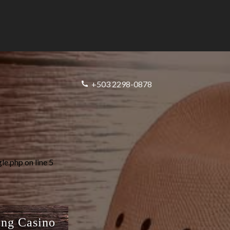
+503 2298-0878
gle.php
on line
5
ting Casino