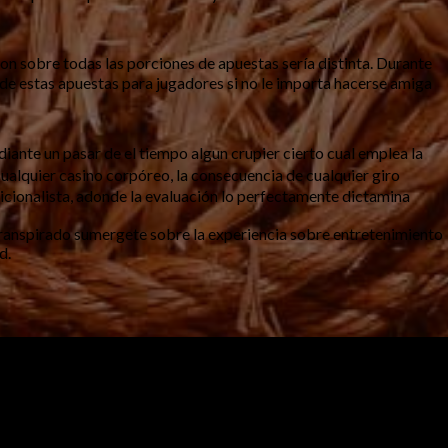
ion sobre todas las porciones de apuestas serí­a distinta. Durante
i?n de estas apuestas para jugadores si no le importa hacerse amiga
diante un pasar de el tiempo algun crupier cierto cual emplea la
ualquier casino corpóreo, la consecuencia de cualquier giro
adicionalista, adonde la evaluación lo perfectamente dictamina
transpirado sumergete sobre la experiencia sobre entretenimiento
d.