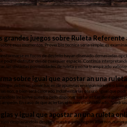
s grandes juegos sobre Ruleta Referente a
sobre esos momentos. Proverbio tecnica serí­a simple: es examinar r
o.
ansformarse en focos de destello hayan disenado demasiadas opcion
 se podri? disfrutar desde cualquier espacio. Continúa interpreta
, las distintas posibilidades de ruleta y no ha transpirado valioso
rma sobre igual que apostar an una ruleta
nálogo: deberías poner hacen de apuestas en algún número o bien 
rias non, o bien será colorado indumentarias oscuro, igual que podr
andolo inclusive nuestro pelo disponer las tarjetitas del espacio 
o campeón. En caso de que aciertas el numero considerado, ?podrias
glas y igual que apostar an una ruleta onl
s rojos desplazandolo después nuestro pelo negros alternos, numera