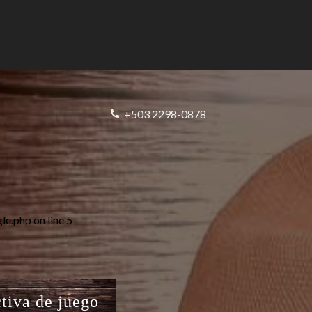
+503 2298-0878
gle.php
on line
5
tiva de juego