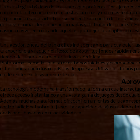
Elegir los juegos adecuados es un componente clave para desarroll
las estrategias básicas de los juegos que prefieres. Por ejemplo, e
entender la diferencia entre apuestas internas y externas te da un 
La paciencia es una virtud que se extiende al mundo de los casinos
del juego, tomar decisiones informadas y disfrutar del proceso. En
casino en vivo, encontrando aquellos que mejor se adaptan a tu esti
Una gestión eficaz del bankroll es indispensable para cualquier ju
tu experiencia y reducir el riesgo de agotar tus fondos rápidamen
tiempo de juego sin aumentar tu inversión inicial.
Plataformas como las que ofrecen bonos iniciales y promociones q
estos bonos, como los requisitos de apuesta. Utilizar los bonos p
no depender exclusivamente de ellos.
Aprov
La tecnología moderna ha transformado la forma en que interactua
ofrece acceso instantáneo a una vasta gama de juegos desde cualqui
Además, muchas plataformas ofrecen herramientas de juego respons
control adicional sobre tu juego. La capacidad de ajustar depósit
decisiones basadas en tu actividad real.