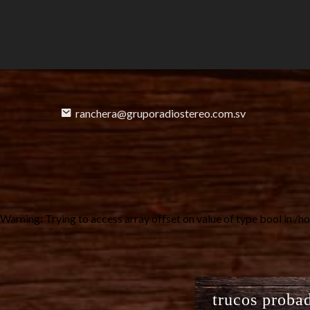
ranchera@gruporadiostereo.com.sv
Warning
: Trying to access array offset on value of type bool in
/ho
trucos proba