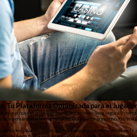
o: Tu Plataforma Optimizada para el Jugado
ores que buscan una experiencia de casino en línea segura y compl
iseñada pensando en las necesidades del jugador argentino. Ofrece l
cuenta, los usuarios tienen acceso a una amplia selección de slots,
ia de juego fluida y sin interrupciones, donde puedes pasar de girar