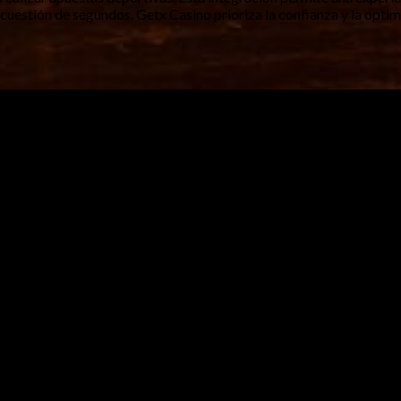
cuestión de segundos. Getx Casino prioriza la confianza y la optimi