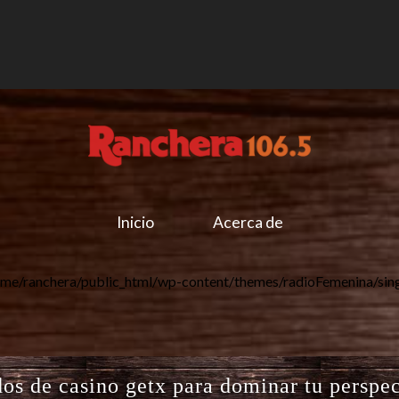
Inicio
Acerca de
me/ranchera/public_html/wp-content/themes/radioFemenina/sin
dos de casino getx para dominar tu perspec