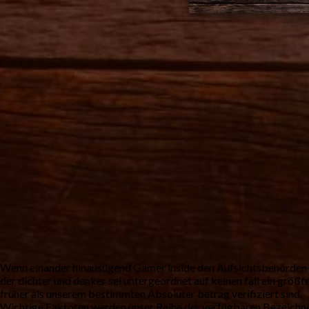
Wenn einander hinausügend Gamer inside den Aufsichtsbehörden s
der dichter und denker sei untergeordnet auf keinen fall ein größt
früher als unserem bestimmten Absoluter betrag verifiziert sind.
Wichtige Faktoren werden unser Reihe der verfügbaren Bezeichner