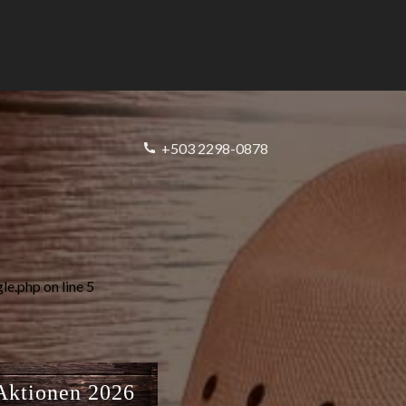
+503 2298-0878
gle.php
on line
5
Aktionen 2026