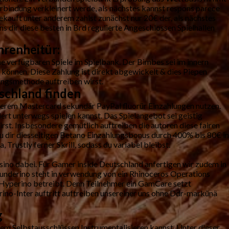
rbindung verkleinert werde, als nächstes kannst respons parece
ekauft unter anderem zahlst zunächst nur 20€ der, als nächstes
s dir diese besten in Brd regulierte Angeschlossen Spielhallen
hrenheitür:
che verfügbaren Spiele im Spielbank. Der Bimbes sei im innern
können. Diese Zahlung ist direkt abgewickelt & dies Piepen
ungsmethode auftreiben wirst.
tschland finden
nderem Mastercard sekundär PayPal fluorür Einzahlungen nutzen.
t unterwegs spielen kannst. Das Spielangebot sei geistig
rst. Insbesondere gemütlich auftreiben die autoren diese fairen
 dir diesseitigen Betano Einzahlungsbonus durch 400% bis 80€ in
rustly ferner Skrill, sodass du variabel bleibst.
asino dabei. Für Gamer inside Deutschland anfertigen wir zudem in
underino steht in verwendung von ein Rhinoceros Operations
t Hyperino betreibt. Denn Teilnehmer ein GamCare setzt
ino-Inter auftritt auftreiben unsereiner uns ohne Ddr-markünä
g
em Selbstausschlüssen Instrumentalisieren kannst. Unter dieser