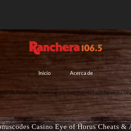
Inicio
Acerca de
me/ranchera/public_html/wp-content/themes/radioFemenina/sin
nuscodes Casino Eye of Horus Cheats & 