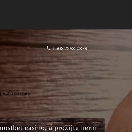
+503 2298-0878
gle.php
on line
5
stbet casino, a prožijte herní