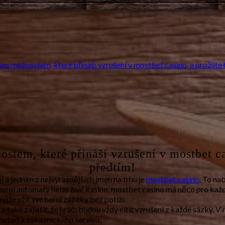
 možnostem, které přináší vzrušení v mostbet casino, a prožijte h
em, které přináší vzrušení v mostbet cas
předtím!
mi a jedním z nejvýraznějších jmen na trhu je
mostbet casino
. To na
výherní automaty nebo živé kasino,
mostbet casino
má něco pro každé
může užít své herní zážitky bez potíží.
 a také zajistit, že hráči budou vždy cítit vzrušení z každé sázky. 
 metod a zákaznického servisu.