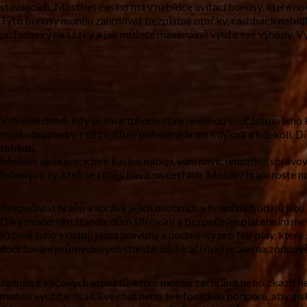
stávajících.
Mostbet casino
má v nabídce uvítací bonusy, které no
Tyto bonusy mohou zahrnovat bezplatné otočky, cashback nabídk
požadavky na sázky a jak můžete maximálně využít své výhody. Využi
V dnešní době, kdy se smartphone staly nedílnou součástí našeho
malé obrazovky, což zajišťuje pohodlné hraní kdykoli a kdekoli. 
tabletu.
Mobilní aplikace, které kasino nabízí, vám navíc umožňují spravo
řešení pro ty, kteří se chtějí bavit na cestách. Mobilní hraní roste 
Bezpečnost hráčů a správa jejich osobních a finančních údajů jsou
Díky moderním standardům šifrování a bezpečným platebním metod
Kromě toho existují jasná pravidla a podmínky pro fair play, které
dodržování průmyslových standardů. Hráči mají právo na zodpov
Jedním z klíčových aspektů, které mohou zachránit nebo zkazit her
mohou využít e-mail, live chat nebo telefonickou podporu, aby zís