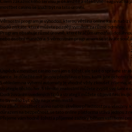
Cílem zákaznického servisu je okamžitě a efektivně reagovat na jak
mostbet casino
se snaží být na této úrovni.
Věrnostní program je výhodou, kterou většina online kasin nabízí,
bodů získáte, které můžete později vyměnit za různé odměny.
Program obsahuje různé úrovně, které hráčům umožňují dosáhnout 
nebo osobní manažera. S věrnostním programem se stáváte součástí
Úspěch v
mostbet casino
není jen o štěstí, ale také o správné str
šance. Je důležité mít jasnou představu o tom, kolik jste ochotni ri
S ohledem na výherní automaty je vhodné vždy zkoušet zdarma, abyste
strategie těchto her. S těmito znalostmi můžete zvýšit své šance na 
Dodržováním uvedených tipů a strategií můžete objevit fascinujíc
to by mělo být vždy na prvním místě.
Na závěr,
mostbet casino
nabízí skvělou příležitost pro všechny, 
důrazem na bezpečnost, se tato online platforma stává jednou z ne
Přejeme vám hodně štěstí a příjemné zážitky během vaší herní ces