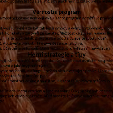
ékoli obavy hráčů a zajistit, aby jejich herní zážitek byl co nejhl
Věrnostní program
 a
mostbet casino
není výjimkou. Tento program odměňuje pravidelné 
vyšší úrovně a získat tak lepší výhody a výhry. Tyto výhody moho
 komunity a zároveň získáváte příležitost ke zvýšení vašeho hern
Hrajte pravidelně
: Získáte více bodů a vylepšíte svou úroveň.
Využívejte bonusů
: Tím zvýšíte šance na výhru.
Účastněte se turnajů
: Další možnosti pro výhru zajímavých cen.
Herní strategie a tipy
ategii. Mnoho hráčů, kteří se pokoušejí dosáhnout úspěchu, se spolé
skovat a jaké hry preferujete.
 pochopili, jak fungují, než do nich investujete peníze. U stolních 
výhru a užít si hraní na plno.
í svět
mostbet casino
a naučit se, jak se stát úspěšným hráčem. N
kteří hledají herní vzrušení a šanci na výhru. Díky široké nabídce 
jlepších voleb pro hráče. Ať už hledáte špičkové výherní automaty 
ty!