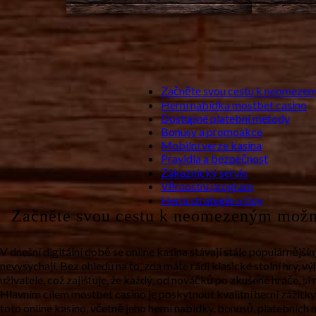
Začněte svou cestu k neomezeným
Herní nabídka mostbet casino
Dostupné platební metody
Bonusy a promoakce
Mobilní verze kasina
Pravidla a bezpečnost
Zákaznický servis
Věrnostní program
Herní strategie a tipy
Začněte svou cestu k neomezeným možnost
V dnešní digitální době se online kasina stávají stále populárnější
nevysychají. Bez ohledu na to, zda máte rádi klasické stolní hry, 
uživatele, což zajišťuje, že každý, od nováčků po zkušené hráče, si 
Hlavním cílem
mostbet casino
je poskytnout kvalitní herní zážitky
toto online kasino, včetně jeho herní nabídky, bonusů, platebních