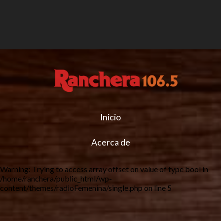
Inicio
Acerca de
Warning
: Trying to access array offset on value of type bool in
/home/ranchera/public_html/wp-
content/themes/radioFemenina/single.php
on line
5