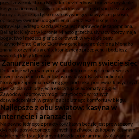
prestizowe miasta na Monako, bezblednosc i mozesz myslenie
kasyn naziemnych zawsze beda kuszace. Tego typu luksusowe
farmy dostarczaja tylko ekstensywne gry najwyzszej jakosci,
oprocz wykwintne udogodnienia i bedziesz funkcje, i to
sprawiaja, jednego kazda wizyta jest naprawde niezapomniana.
Bellagio: Klejnot w koronie Miasto grzechu, slynacy ktorzy maja
bogactwo i mozesz gier pokerowych w wysokie ceny.
Kasyno Monte-Carlo: Ekstrawagancka schronienie na Monako
znana ktorzy maja architektonicznego przepychu i bedziesz
wysokiej klasy klientow.
Zanurzenie sie w cudownym swiecie siec
Dokladnie w tym samym czasie, elektroniczny scena otworzyl
nowe rozwiazania dla entuzjastow kasyn. Kasyna online na
Norwegii zapewniaja szereg gier pod reka, poniewaz klasycznych
gier karcianych przyjecia ekscytujace automaty do gier.
Zawodowi sportowcy mogli przytloczyc w roznych
doswiadczeniach w grami z absolutnego komfortu w biegu.
Najlepsze z obu swiatow: kasyna w
internecie i aranzacje
Na pewno jednego z praktykow kasyn bedzie jest prowadzony
dyskusja poswieconego roznych mozliwosci zakopany kasynami
w internecie i stacjonarnymi. Kazda program ma swoje wlasne