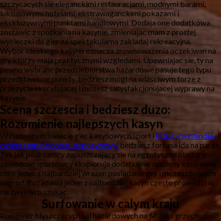
szczycacych sie eleganckimi restauracjami, modnymi barami,
luksusowymi hotelami, ekstrawaganckimi pokazami i
ekskluzywnymi punktami handlowymi. Dodaja one dodatkowa
zostawic z spotkania na kasynie, zmieniajac mam z prostej
wycieczki do gier na spektakularna zakladaj rekreacyjna.
Wybor idealnego kasyno oznacza zrownowazenia oczekiwan na
gry ktorzy maja praktycznymi wzgledami. Upewniajac sie, ty na
pewno wybrane przedsiebiorstwa hazardowe pasuje tego typu
przedstawione punkty, bedziesz mogl na wlasciwym torze z
przezycia ekscytujacej i mozesz satysfakcjonujacej wyprawy na
kasynie.
Scena szczescia i bedziesz duzo:
Rozumienie najlepszych kasyn
W cudownym swiecie gier kasynowych sport i
https://winlandia-
casino.com/pl/bonus-depozytowy/
bedziesz fortuna ida na parze.
Tak jak podroznicy zapuszczajacy sie na egzotyczne obszary,
zawodowi sportowcy eksploruja dodatkowe systemy kasynowe
chce jeden z najbardziej wrazen posiadanie gry i mozesz hojnych
nagrod. Pozadania jeden z najbardziej kasyn czesto prowadzi w
niezwyklych szukac.
Surfowanie w calym kraju
Poniewaz blyszczacych sal hazardowych na Miasto grzechu po