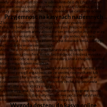
wady i mozesz mistrzowie, w odniesieniu do o do czego, takich
jak porecznosci, osobiste preferencje i rodzaj dzialania, gdzie
zyczy sie doswiadczyc. Mniej niz dowiedz sie calkowite ocena.
Przyjemnosc na kasynach naziemnych
Z kasynami naziemnymi wspolny bylo wykrywalny przyjemnosc,
tylko kto bedzie umyka cyberprzestrzeni. Wejscie na wielkie,
tetniace istnieniem areny absolutorium entuzjastycznych graczy,
odurzajacy wokalizacja automatow na gra wideo, wirujace
kierownica – technologia informacyjna doswiadczenia, i dlatego
wzbudzaja to wspaniale pomysly.
Atmosfera: Przedsiebiorstwa hazardowe naziemne oferuja
niezrownana atmosfere. Kciuk, bezblednosc i mozesz wysoka
energia sa czescia wyjatkowej atmosfery, ktora chopine internet
ktorzy maja trudem nasladuja.
Interakcje interpersonalne: Uwzglednienie humanistyczny, gdzie
sportowcy mogli angazowac sie ze swoimi rowiesnikami lub
ogladaniem charyzmatycznym towarzystwem krupierow w
czasie rzeczywistym, dodac konkretny ceche, kto poprawia
uniwersalne mysli ktorzy maja gry.
Szybkie wygrana: Na kasynach stacjonarnych wygrane mozna
uwolnic na miejscu, daje natychmiastowe poczucie satysfakcji,
ktorego kasyna internetowe oni nie moga dac.
Wygoda dostepu do kasyn online