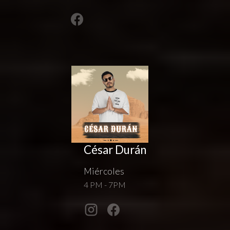
César Durán
Miércoles
4 PM - 7PM