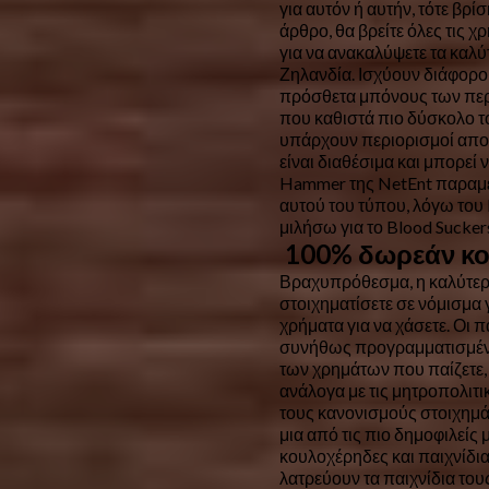
για αυτόν ή αυτήν, τότε βρί
άρθρο, θα βρείτε όλες τις 
για να ανακαλύψετε τα καλύ
Ζηλανδία. Ισχύουν διάφοροι
πρόσθετα μπόνους των περ
που καθιστά πιο δύσκολο τ
υπάρχουν περιορισμοί αποσ
είναι διαθέσιμα και μπορεί 
Hammer της NetEnt παραμέν
αυτού του τύπου, λόγω του
μιλήσω για το Blood Sucker
100% δωρεάν κο
Βραχυπρόθεσμα, η καλύτερη
στοιχηματίσετε σε νόμισμα γι
χρήματα για να χάσετε. Οι 
συνήθως προγραμματισμέν
των χρημάτων που παίζετε,
ανάλογα με τις μητροπολιτι
τους κανονισμούς στοιχημάτ
μια από τις πιο δημοφιλεί
κουλοχέρηδες και παιχνίδια
λατρεύουν τα παιχνίδια του