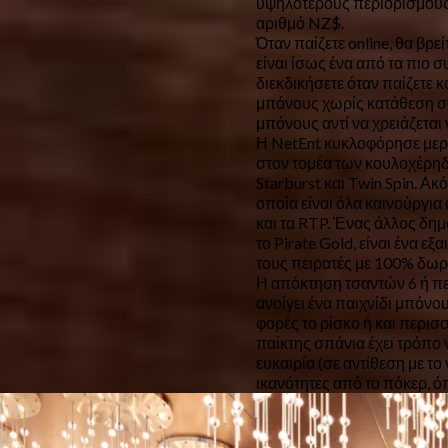
υψηλότερους περιορισμούς
αριθμό NZ$.
Όταν παίζετε online, θα βρε
είναι ίσως ένα από τα πιο 
διεκδικήσετε όταν παίζετε κ
μπόνους χωρίς κατάθεση σα
μπόνους αντί να χρειάζεται 
Η NetEnt κυκλοφόρησε μερι
στον τομέα των κουλοχέρηδ
Starburst και Twin Spin. Ακ
οποία είναι όλα καινούργια
και τα RTP. Ένας άλλος δη
το Pirate Gold, είναι ένα εξ
τους πειρατές με 100% δωρ
Η απόκτηση τσαντών 6 ή πε
ανοίγει ένα παιχνίδι μπόνου
φορές το ρίσκο ή και περισσ
παίκτης σπάνια έχει τρόπο 
ευκαιρία (σε αντίθεση με το
ικανότητες από το πόκερ, όπ