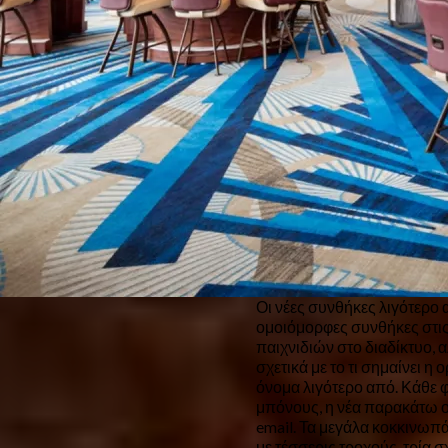
Οι νέες συνθήκες λιγότερο 
ομοιόμορφες συνθήκες στις
παιχνιδιών στο διαδίκτυο, 
σχετικά με το τι σημαίνει η 
όνομα λιγότερο από. Κάθε
μπόνους, η νέα παρακάτω 
email. Τα μεγάλα κοκκινωπά
με τέσσερις τροχούς, τρία 