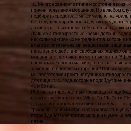
30. Многое зависит от типа и состояния кожи, 
причин появления морщинок. Но в любом слу
подбирать средства с максимально натураль
без отдушек, парабенов и других вредных вещ
антивозрастных кремов обязательно должны 
Лучшие антивозрастные кремы должны соде
несколько активных ингредиентов, которые 
влагой и питательными веществами, защищаю
негативного действия свободных радикалов,
морщины, осветляют пигментные пятна. Эфф
средства не просто маскируют возрастные из
замедляют процессы старения. Чтобы облегчи
мы подготовили рейтинг лучших антивозраст
для лица 2025 года, которые подойдут женщи
40 и 50 лет.
Рейтинг антивозрастных кремов для лица буд
если не включить в него White Truffle Extra-Fir
дело берутся коллаген и фишка бренда — экст
трюфеля. Первый отвечает за мягкость и упруг
второй действует против морщин и уменьшае
пятна.