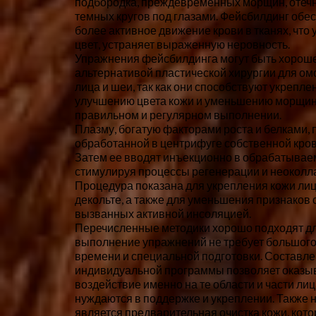
подбородка, преждевременных морщин, отечн
темных кругов под глазами. Фейсбилдинг обе
более активное движение крови в тканях, что 
цвет, устраняет выраженную неровность.
Упражнения фейсбилдинга могут быть хорош
альтернативой пластической хирургии для о
лица и шеи, так как они способствуют укрепл
улучшению цвета кожи и уменьшению морщин
правильном и регулярном выполнении.
Плазму, богатую факторами роста и белками, 
обработанной в центрифуге собственной кров
Затем ее вводят инъекционно в обрабатывае
стимулируя процессы регенерации и неоколла
Процедура показана для укрепления кожи лиц
декольте, а также для уменьшения признаков 
вызванных активной инсоляцией.
Перечисленные методики хорошо подходят дл
выполнение упражнений не требует большого
времени и специальной подготовки. Составл
индивидуальной программы позволяет оказы
воздействие именно на те области и части лиц
нуждаются в поддержке и укреплении. Также
является предварительная очистка кожи, кото