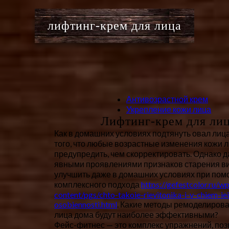
лифтинг-крем для лица
Антивозрастной крем
Укрепление кожи лица
Лифтинг-крем для ли
Как в домашних условиях подтянуть овал лиц
того, что любые возрастные изменения кожи л
предупредить, чем скорректировать. Однако д
явными проявлениями признаков старения в
улучшить даже в домашних условиях при по
комплексного подхода
https://gefestcolor.ru/w
content/pgs/chto-takoie-rievitonika-i-v-chiem-ie
osobiennosti.html
. Какие методы ремоделиров
лица дома будут наиболее эффективными?
Фейс-фитнес — это комплекс упражнений, п