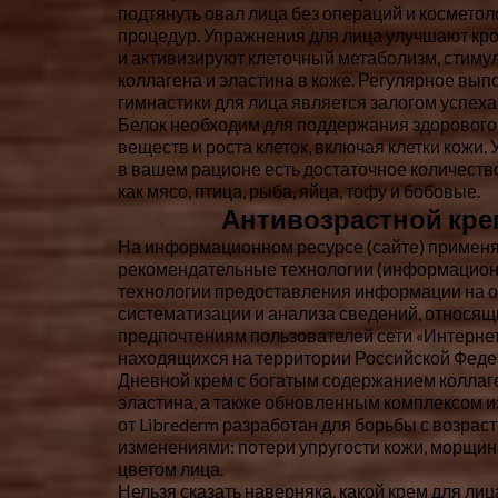
подтянуть овал лица без операций и косметол
процедур. Упражнения для лица улучшают к
и активизируют клеточный метаболизм, стиму
коллагена и эластина в коже. Регулярное вы
гимнастики для лица является залогом успеха
Белок необходим для поддержания здорового
веществ и роста клеток, включая клетки кожи. 
в вашем рационе есть достаточное количество
как мясо, птица, рыба, яйца, тофу и бобовые.
Антивозрастной кре
На информационном ресурсе (сайте) примен
рекомендательные технологии (информацио
технологии предоставления информации на о
систематизации и анализа сведений, относящ
предпочтениям пользователей сети «Интернет
находящихся на территории Российской Феде
Дневной крем с богатым содержанием коллаг
эластина, а также обновленным комплексом и
от Librederm разработан для борьбы с возра
изменениями: потери упругости кожи, морщин
цветом лица.
Нельзя сказать наверняка, какой крем для ли