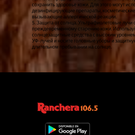
сохранить здоровье кожи. Для этого могут ис
дезинфицирующие препараты, косметические 
вызывающие аллергической реакции.
5. Защита от солнца. Ультрафиолетовые лучи
преждевременному старению кожи. Использу
солнцезащитные средства с высоким уровнем
УФ-лучей и носите головные уборы и защитну
длительном пребывании на солнце.