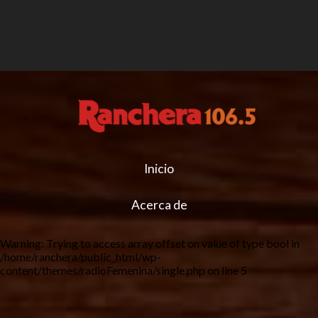
Inicio
Acerca de
Warning
: Trying to access array offset on value of type bool in
/home/ranchera/public_html/wp-
content/themes/radioFemenina/single.php
on line
5