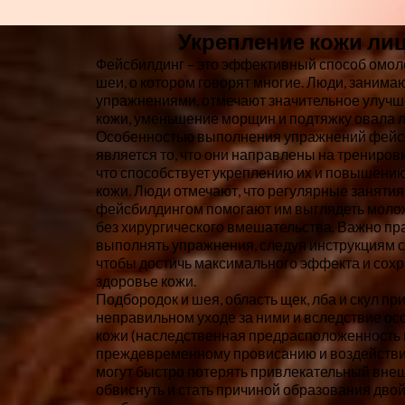
Укрепление кожи ли
Фейсбилдинг – это эффективный способ омол
шеи, о котором говорят многие. Люди, заним
упражнениями, отмечают значительное улучш
кожи, уменьшение морщин и подтяжку овала л
Особенностью выполнения упражнений фейс
является то, что они направлены на трениров
что способствует укреплению их и повышению
кожи. Люди отмечают, что регулярные занятия
фейсбилдингом помогают им выглядеть моло
без хирургического вмешательства. Важно пр
выполнять упражнения, следуя инструкциям 
чтобы достичь максимального эффекта и сох
здоровье кожи.
Подбородок и шея, область щек, лба и скул пр
неправильном уходе за ними и вследствие ос
кожи (наследственная предрасположенность 
преждевременному провисанию и воздействи
могут быстро потерять привлекательный внеш
обвиснуть и стать причиной образования дво