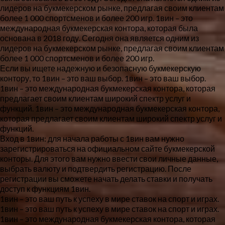
лидеров на букмекерском рынке, предлагая своим клиентам
более 1 000 спортсменов и более 200 игр. 1вин – это
международная букмекерская контора, которая была
основана в 2018 году. Сегодня она является одним из
лидеров на букмекерском рынке, предлагая своим клиентам
более 1 000 спортсменов и более 200 игр.
Если вы ищете надежную и безопасную букмекерскую
контору, то 1вин – это ваш выбор. 1вин – это ваш выбор.
1вин – это международная букмекерская контора, которая
предлагает своим клиентам широкий спектр услуг и
функций. 1вин – это международная букмекерская контора,
которая предлагает своим клиентам широкий спектр услуг и
функций.
Вход в 1вин: для начала работы с 1вин вам нужно
зарегистрироваться на официальном сайте букмекерской
конторы. Для этого вам нужно ввести свои личные данные,
выбрать валюту и подтвердить регистрацию. После
регистрации вы сможете начать делать ставки и получать
доступ к функциям 1вин.
1вин – это ваш путь к успеху в мире ставок на спорт и играх.
1вин – это ваш путь к успеху в мире ставок на спорт и играх.
1вин – это международная букмекерская контора, которая