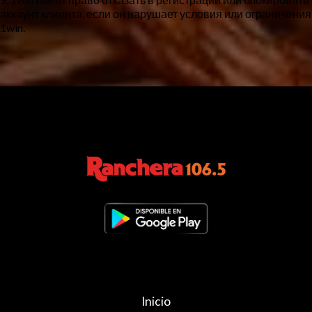
аккаунт клиента, если он нарушает условия или ограничения
1win.
Inicio