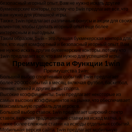
безопасный игорный опыт. Вам не нужно искать другие
букмекерские конторы, потому что 1win предлагает все, что
вам нужно для успешной игры.
Также, 1win предлагает различные бонусы и акции для своих
клиентов, чтобы сделать игорный опыт еще более
интересным и выгодным.
Таким образом, 1win – это лучшая букмекерская контора для
тех, кто ищет комфортный и безопасный игорный опыт. Вам
не нужно искать другие букмекерские конторы, потому что
1win предлагает все, что вам нужно для успешной игры.
Преимущества и Функции 1win
Преимущества 1win:
Большой выбор спортивных событий. 1win предлагает
более 20 000 событий в месяц, включая футбол, баскетбол,
теннис, хоккей и другие виды спорта.
Высокие коэффициенты. 1win предлагает некоторые из
самых высоких коэффициентов на рынке, что обеспечивает
максимальную прибыль для игроков.
Большой выбор ставок. 1win предлагает широкий спектр
ставок, включая традиционные ставки на исход матча, а
также более сложные ставки на исходы отдельных событий.
Мобильная версия сайта. 1win предлагает мобильную