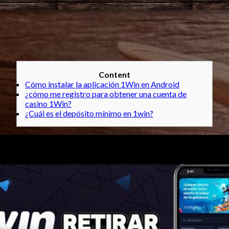
Content
Cómo instalar la aplicación 1Win en Android
¿cómo me registro para obtener una cuenta de
casino 1Win?
¿Cuál es el depósito mínimo en 1win?