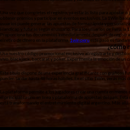
Una vez que completes el registro, ya estarás listo para apostar 
obtener premios y participar en eventos exclusivos. La 1Win baix
usuarios puede generar las apuestas de forma rápida y personali
Handicap y futuras según el usuario. Para los usuarios de Perú, 
Proporciona tus documentos inmediatamente después de registrarte, 
el retiro de dinero en la plataforma,
1win peru
este paso es fundamen
¿cómo m
Usa nuestro código promocional exclusivo al registrarte y desblo
vivo, blackjack, baccarat y póker. Experimenta la emoción de un c
Este título dispone de una experiencia gratificante con gráficos fu
pueden tardar hasta 48 horas hábiles. En el sitio 1Win, verás más
La plataforma permite a los jugadores crear una cuenta en menos 
el principal casino en línea y plataforma de apuestas del país. Es
está transformando el entretenimiento digital argentino. Más allá 