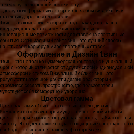
телефону, электронной почте и чату;
– доступ к информации о спортивных событиях, включая
статистику, прогнозы и новости.
1вин – это компания, которая всегда находится на шаг
впереди, предлагая своим клиентам новые и
инновационные возможности для ставок на спортивные
события. Официальный сайт 1вин – это лучший способ
начать свою карьеру в мире спортивных ставок.
Оформление и Дизайн 1вин
1вин – это не только букмекерская контора, но и уникальный
бренд, который отличается от других своей индивидуальной
атмосферой и стилем. Визуальный облик 1вин – это
результат тщательной работы дизайнера, который
стремился создать пространство, где пользователи
чувствуют себя комфортно и уверенно.
Цветовая гамма
Цветовая гамма 1вин – это важный аспект дизайна.
Компания использует преимущественно синий и белый
цвета, которые символизируют надежность, стабильность и
чистоту. Эти цвета также создают ощущение пространства и
свободы, что является важным фактором для