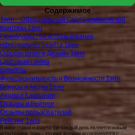
Содержимое
1win – Официальный Сайт Букмекерской
Конторы 1вин
Преимущества использования
официального сайта 1вин
Оформление и Дизайн 1вин
Цветовая гамма
Шрифты
Функциональность и Возможности 1win
Бонусы и Акции 1вин
Акции и Кампании
Отзывы и Рейтинг
Отзывы пользователей
Рейтинг 1win
В мире ставок и азарта, где каждый день является новым
испытанием, 1вин – это имя, которое ассоциируется с