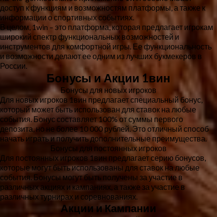
доступ к функциям и возможностям платформы, а также к
информации о спортивных событиях.
В целом, 1win – это платформа, которая предлагает игрокам
широкий спектр функциональных возможностей и
инструментов для комфортной игры. Ее функциональность
и возможности делают ее одним из лучших букмекеров в
России.
Бонусы и Акции 1вин
Бонусы для новых игроков
Для новых игроков 1вин предлагает специальный бонус,
который может быть использован для ставок на любые
события. Бонус составляет 100% от суммы первого
депозита, но не более 10 000 рублей. Это отличный способ
начать играть и получить дополнительные преимущества.
Бонусы для постоянных игроков
Для постоянных игроков 1вин предлагает серию бонусов,
которые могут быть использованы для ставок на любые
события. Бонусы могут быть получены за участие в
различных акциях и кампаниях, а также за участие в
различных турнирах и соревнованиях.
Акции и Кампании