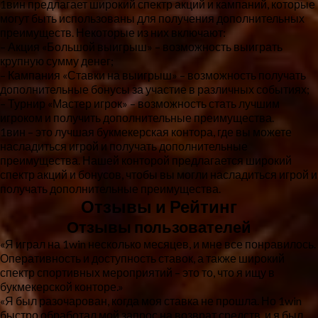
1вин предлагает широкий спектр акций и кампаний, которые
могут быть использованы для получения дополнительных
преимуществ. Некоторые из них включают:
– Акция «Большой выигрыш» – возможность выиграть
крупную сумму денег;
– Кампания «Ставки на выигрыш» – возможность получать
дополнительные бонусы за участие в различных событиях;
– Турнир «Мастер игрок» – возможность стать лучшим
игроком и получить дополнительные преимущества.
1вин – это лучшая букмекерская контора, где вы можете
насладиться игрой и получать дополнительные
преимущества. Нашей конторой предлагается широкий
спектр акций и бонусов, чтобы вы могли насладиться игрой и
получать дополнительные преимущества.
Отзывы и Рейтинг
Отзывы пользователей
«Я играл на 1win несколько месяцев, и мне все понравилось.
Оперативность и доступность ставок, а также широкий
спектр спортивных мероприятий – это то, что я ищу в
букмекерской конторе.»
«Я был разочарован, когда моя ставка не прошла. Но 1win
быстро обработал мой запрос на возврат средств, и я был