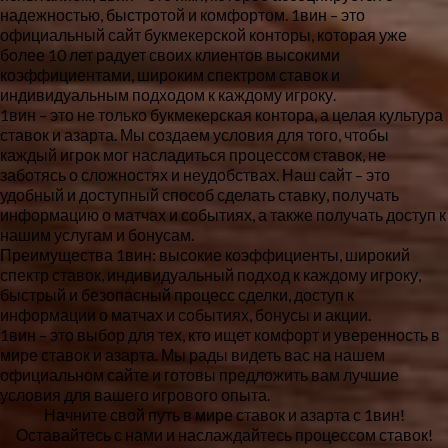
надежностью, быстротой и комфортом. 1вин – это
официальный сайт букмекерской конторы, которая уже
более 10 лет радует своих клиентов высокими
коэффициентами, широким спектром ставок и
индивидуальным подходом к каждому игроку.
1вин – это не только букмекерская контора, а целая культура
ставок и азарта. Мы создаем условия для того, чтобы
каждый игрок мог насладиться процессом ставок, не
заботясь о сложностях и неудобствах. Наш сайт – это
удобный и доступный способ сделать ставку, получать
информацию о матчах и событиях, а также получать доступ к
нашим услугам и бонусам.
Преимущества 1вин: высокие коэффициенты, широкий
спектр ставок, индивидуальный подход к каждому игроку,
быстрый и безопасный процесс сделки, доступ к
информации о матчах и событиях, бонусы и акции.
1вин – это выбор для тех, кто ищет комфорт и уверенность в
мире ставок и азарта. Мы рады видеть вас на нашем
официальном сайте и готовы предложить вам лучшие
условия для вашего игрового опыта.
Начните свой путь в мире ставок и азарта с 1вин!
Оставайтесь с нами и наслаждайтесь процессом ставок!