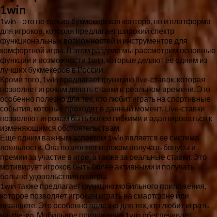
1win
1win – это не только букмекерская контора, но и платформа
для игроков, которая предлагает широкий спектр
функциональных возможностей и инструментов для
комфортной игры. В этом разделе мы рассмотрим основные
функции и возможности 1win, которые делают ее одним из
лучших букмекеров в России.
Кроме того, 1win предлагает функцию live-ставок, которая
позволяет игрокам делать ставки в реальном времени. Это
особенно полезно для тех, кто любит играть на спортивные
события, которые проходят в данный момент. Live-ставки
позволяют игрокам быть более гибкими и адаптироваться к
изменяющимся обстоятельствам.
Еще одним важным аспектом 1win является ее система
лояльности. Она позволяет игрокам получать бонусы и
премии за участие в игре, а также за реальные ставки. Это
мотивирует игроков быть более активными и получать
больше удовольствия от игры.
1win также предлагает функцию мобильного приложения,
которое позволяет игрокам играть на смартфоне или
планшете. Это особенно полезно для тех, кто любит играть
на-the-go. Мобильное приложение 1win обеспечивает