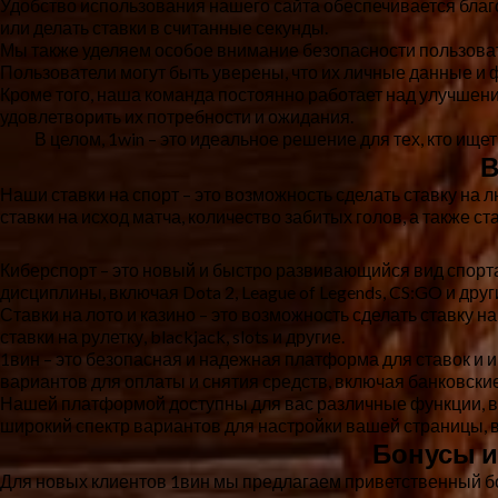
Удобство использования нашего сайта обеспечивается благод
или делать ставки в считанные секунды.
Мы также уделяем особое внимание безопасности пользоват
Пользователи могут быть уверены, что их личные данные и
Кроме того, наша команда постоянно работает над улучшен
удовлетворить их потребности и ожидания.
В целом, 1win – это идеальное решение для тех, кто ище
В
Наши ставки на спорт – это возможность сделать ставку на 
ставки на исход матча, количество забитых голов, а также с
Киберспорт – это новый и быстро развивающийся вид спорта
дисциплины, включая Dota 2, League of Legends, CS:GO и друг
Ставки на лото и казино – это возможность сделать ставку 
ставки на рулетку, blackjack, slots и другие.
1вин – это безопасная и надежная платформа для ставок и
вариантов для оплаты и снятия средств, включая банковские
Нашей платформой доступны для вас различные функции, в
широкий спектр вариантов для настройки вашей страницы, 
Бонусы и
Для новых клиентов 1вин мы предлагаем приветственный бон