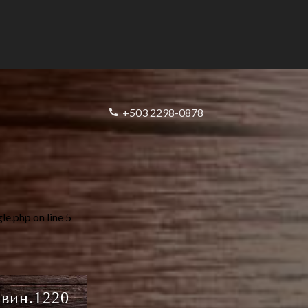
+503 2298-0878
gle.php
on line
5
1вин.1220