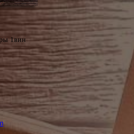
ры 1вин
n