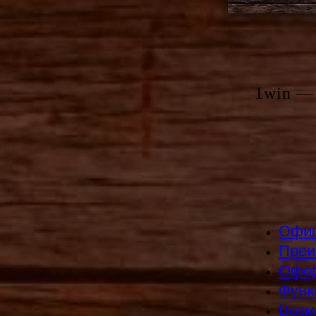
1win —
Офиц
Преи
Офор
Функ
Возм