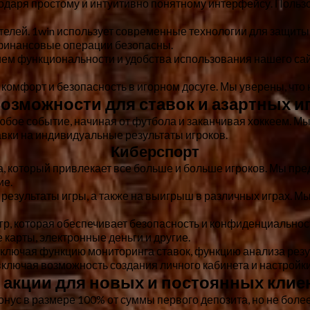
аря простому и интуитивно понятному интерфейсу. Пользоват
елей. 1win использует современные технологии для защиты
 финансовые операции безопасны.
ием функциональности и удобства использования нашего сай
т комфорт и безопасность в игорном досуге. Мы уверены, чт
озможности для ставок и азартных и
любое событие, начиная от футбола и заканчивая хоккеем. М
тавки на индивидуальные результаты игроков.
Киберспорт
, который привлекает все больше и больше игроков. Мы пре
ие.
на результаты игры, а также на выигрыш в различных играх. 
 игр, которая обеспечивает безопасность и конфиденциальн
 карты, электронные деньги и другие.
ключая функцию мониторинга ставок, функцию анализа резу
включая возможность создания личного кабинета и настройк
 акции для новых и постоянных клие
ус в размере 100% от суммы первого депозита, но не более 