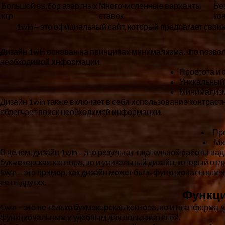
Большой выбор азартных
Многочисленные варианты
Бе
игр
ставок
ко
1win – это официальный сайт, который предлагает своим 
Дизайн 1win основан на принципах минимализма, что позвол
необходимой информации.
Простота и 
Уникальный 
Минимализм 
Дизайн 1win также включает в себя использование контраст
облегчает поиск необходимой информации.
Про
Ми
В целом, дизайн 1win – это результат тщательной работы на
букмекерская контора, но и уникальный дизайн, который отли
1win – это пример, как дизайн может быть функциональным и
ее от других.
Функци
1win – это не только букмекерская контора, но и платформа 
функциональным и удобным для пользователей.