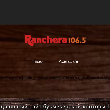
Inicio
Acerca de
me/ranchera/public_html/wp-content/themes/radioFemenina/sin
циальный сайт букмекерской конторы 