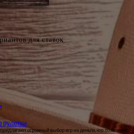
риантов для ставок
и
о рулетки
предлагают огромный выбор игр на деньги, что позволяет