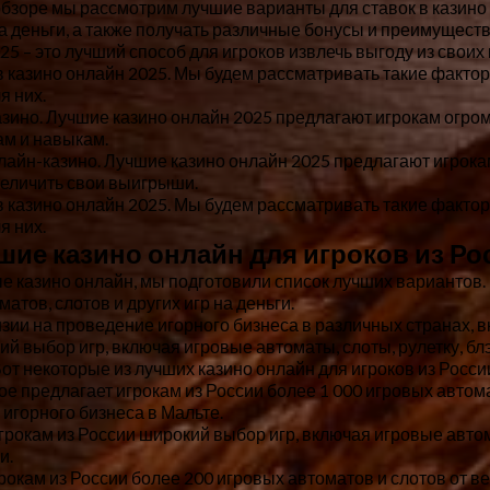
 обзоре мы рассмотрим лучшие варианты для ставок в казино
ы на деньги, а также получать различные бонусы и преимущес
025 – это лучший способ для игроков извлечь выгоду из своих
 казино онлайн 2025. Мы будем рассматривать такие факторы
я них.
зино. Лучшие казино онлайн 2025 предлагают игрокам огромн
ам и навыкам.
нлайн-казино. Лучшие казино онлайн 2025 предлагают игрок
увеличить свои выигрыши.
 казино онлайн 2025. Мы будем рассматривать такие факторы
я них.
шие казино онлайн для игроков из Ро
е казино онлайн, мы подготовили список лучших вариантов. 
тов, слотов и других игр на деньги.
нзии на проведение игорного бизнеса в различных странах, 
 выбор игр, включая игровые автоматы, слоты, рулетку, блэ
от некоторые из лучших казино онлайн для игроков из Росси
ое предлагает игрокам из России более 1 000 игровых автома
 игорного бизнеса в Мальте.
грокам из России широкий выбор игр, включая игровые автома
и.
игрокам из России более 200 игровых автоматов и слотов от в