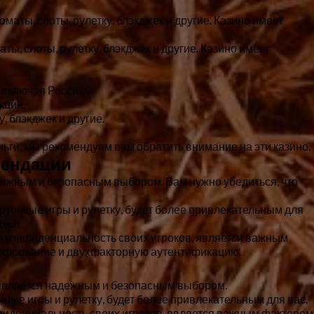
маты, слоты, рулетку, блэкджек и другие. Казино имеет
ты, слоты, рулетку, блэкджек и другие. Казино имеет
 включая Россию.
кций.
, блэкджек и другие.
ьги, мы рекомендуем вам обратить внимание на эти казино.
мендации
дежным и безопасным выбором. Вам нужно убедиться, что
рточные игры и рулетку, будет более привлекательным для
tech.
и конфиденциальность своих игроков, является важным
-шифрование и двухфакторную аутентификацию.
, является надежным и безопасным выбором.
чные игры и рулетку, будет более привлекательным для вас.
онфиденциальность своих игроков, является важным фактором