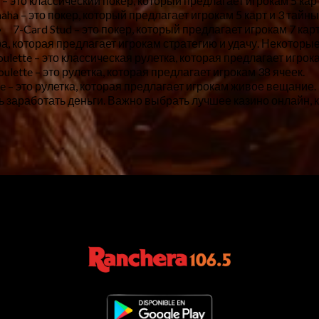
 – это классический покер, который предлагает игрокам 5 карт
ha – это покер, который предлагает игрокам 5 карт и 3 тайны
7-Card Stud – это покер, который предлагает игрокам 7 карт
ра, которая предлагает игрокам стратегию и удачу. Некоторые
oulette – это классическая рулетка, которая предлагает игрока
ulette – это рулетка, которая предлагает игрокам 38 ячеек.
tte – это рулетка, которая предлагает игрокам живое вещание.
ть заработать деньги. Важно выбрать лучшее казино онлайн,