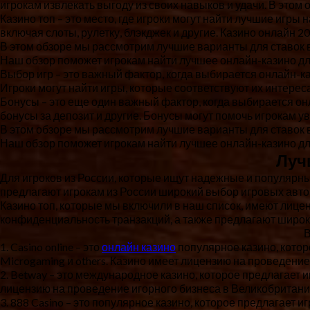
игрокам извлекать выгоду из своих навыков и удачи. В этом
Казино топ – это место, где игроки могут найти лучшие игр
включая слоты, рулетку, блэкджек и другие. Казино онлайн 2
В этом обзоре мы рассмотрим лучшие варианты для ставок в
Наш обзор поможет игрокам найти лучшее онлайн-казино дл
Выбор игр – это важный фактор, когда выбирается онлайн-ка
Игроки могут найти игры, которые соответствуют их интерес
Бонусы – это еще один важный фактор, когда выбирается о
бонусы за депозит и другие. Бонусы могут помочь игрокам 
В этом обзоре мы рассмотрим лучшие варианты для ставок в
Наш обзор поможет игрокам найти лучшее онлайн-казино дл
Луч
Для игроков из России, которые ищут надежные и популярны
предлагают игрокам из России широкий выбор игровых автома
Казино топ, которые мы включили в наш список, имеют лице
конфиденциальность транзакций, а также предлагают широкий
В
1. Casino online – это
онлайн казино
популярное казино, котор
Microgaming и others. Казино имеет лицензию на проведение
2. Betway – это международное казино, которое предлагает и
лицензию на проведение игорного бизнеса в Великобритани
3. 888 Casino – это популярное казино, которое предлагает 