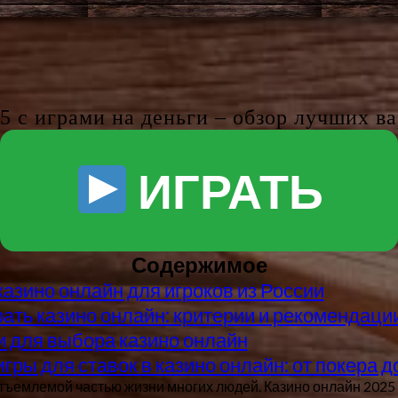
5 с играми на деньги – обзор лучших ва
ИГРАТЬ
Содержимое
азино онлайн для игроков из России
ать казино онлайн: критерии и рекомендаци
и для выбора казино онлайн
гры для ставок в казино онлайн: от покера д
тъемлемой частью жизни многих людей. Казино онлайн 2025 