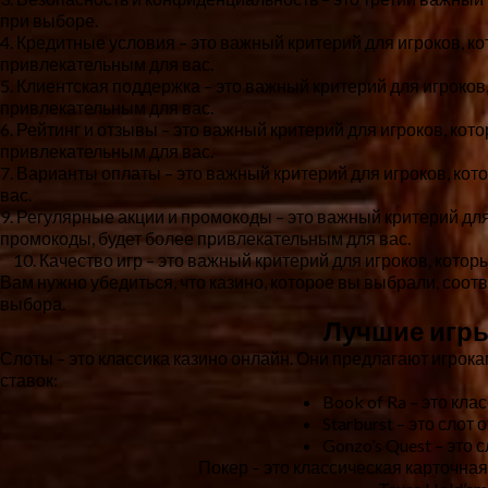
при выборе.
4. Кредитные условия – это важный критерий для игроков, к
привлекательным для вас.
5. Клиентская поддержка – это важный критерий для игроков
привлекательным для вас.
6. Рейтинг и отзывы – это важный критерий для игроков, кот
привлекательным для вас.
7. Варианты оплаты – это важный критерий для игроков, кот
вас.
9. Регулярные акции и промокоды – это важный критерий дл
промокоды, будет более привлекательным для вас.
10. Качество игр – это важный критерий для игроков, кото
Вам нужно убедиться, что казино, которое вы выбрали, соо
выбора.
Лучшие игры 
Слоты – это классика казино онлайн. Они предлагают игрока
ставок:
Book of Ra – это кла
Starburst – это слот
Gonzo’s Quest – это 
Покер – это классическая карточная