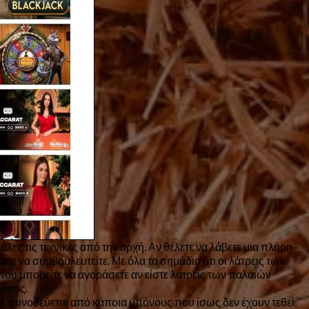
ες τις τεχνικές από την αρχή. Αν θέλετε να λάβετε μια πλήρη
ε να συμβουλευτείτε. Με όλα τα σημάδια ότι οι λάτρεις των
 που μπορείτε να αγοράσετε αν είστε λάτρεις των παλαιών
ματος.
α, συνοδεύεται από κάποια μπόνους που ίσως δεν έχουν τεθεί,