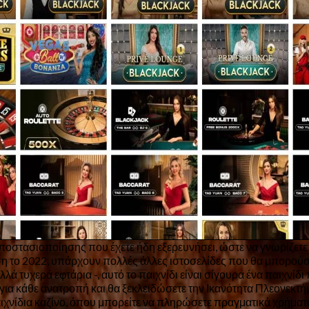
οστασιοποίησης που έχετε ήδη εξερευνήσει, ώστε να γνωρίζετε όλ
η το 2022, υπάρχουν πολλές άλλες ιστοσελίδες που θα μπορούσατ
ά τυχερά εφτάρια -, αυτό το παιχνίδι είναι σίγουρα ένα παιχνίδι
 για κάθε ανατροπή και θα ξεκλειδώσετε την Ικανότητα Πλεονεκτή
αιχνίδια καζίνο, όπου μπορείτε να πληρώσετε πραγματικά χρήματ