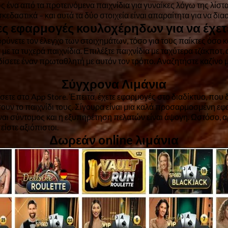
ένα από τα προτεινόμενα παιχνίδια για γυναίκες λόγω της λίστας
εδαστικά – και αυτά τα δύο στοιχεία είναι απαραίτητα για να δι
ς εφαρμογές κουλοχέρηδων για να έχετ
τε τον έλεγχο των στοιχημάτων, τόσο για τους παίκτες όσο και γ
ε τα τυχερά παιχνίδια. Επιλέξτε παιχνίδια με ταχύτερα τζάκποτ
ρδίσετε έναν πρωταθλητή με αυτόν τον τρόπο. Αναζητήστε καζίνο
Σύγχρονα Λιμάνια
ετε στο App Store. Έπειτα, έχετε εφαρμογές στο διαδίκτυο, που
ουν το παιχνίδι τους. Σίγουρα είναι μια καλά προσαρμοσμένη εφαρ
ναι σύντομος και η εξυπηρέτηση πελατών είναι άψογη. Ωστόσο, αρ
ίστε αξιόπιστοι.
Δωρεάν online λιμάνια