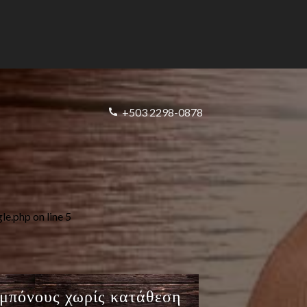
+503 2298-0878
gle.php
on line
5
 μπόνους χωρίς κατάθεση