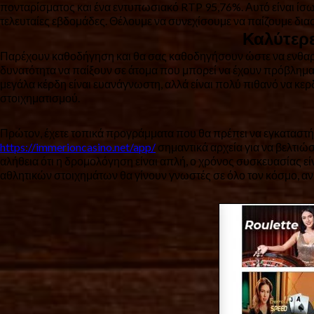
πονταρίσματος και ένα εντυπωσιακό RTP 95,76%. Αυτό είναι ίσως 
τελευταίες εβδομάδες. Θέλουμε να συνεχίσουμε να παίζουμε διασκ
Καλύτερε
Παρέχουν καθοδήγηση και θα σας καθοδηγήσουν ώστε να ενθαρρύνε
δυνατότητα να παίξουν σε άτομα που μπορεί να έχουν πρόβλημα μ
μεγάλα κέρδη είναι ευανάγνωστη, αλλά είναι πολύ πιθανό να κε
στοιχηματισμού.
Πρώτον, έχετε τοπικά προγράμματα που θα πρέπει να εγκαταστήσ
https://immerioncasino.net/app/
σημαντικά αρχεία για να βελτιώσ
αλήθεια ότι η δρομολόγηση είναι απλή, ο χρόνος συσκευασίας εί
αθλητικών στοιχημάτων θα γίνουν γνωστές σε όλο τον κόσμο, αν ε