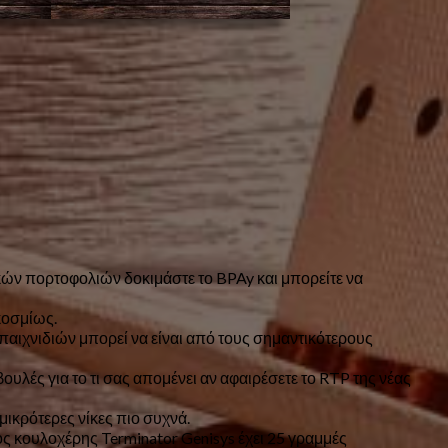
κών πορτοφολιών δοκιμάστε το BPAy και μπορείτε να
κοσμίως.
παιχνιδιών μπορεί να είναι από τους σημαντικότερους
λές για το τι σας απομένει αν αφαιρέσετε το RTP της νέας
μικρότερες νίκες πιο συχνά.
έος κουλοχέρης Terminator Genisys έχει 25 γραμμές