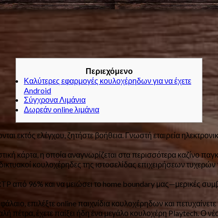
Περιεχόμενο
Καλύτερες εφαρμογές κουλοχέρηδων για να έχετε
Android
Σύγχρονα Λιμάνια
Δωρεάν online λιμάνια
ονται εκτός ελέγχου, ζητήστε βοήθεια.
Γνωστή εταιρεία ηλεκτρονι
ωστική κάρτα, η οποία αναγνωρίζεται στα περισσότερα καζίνο παγ
αδικτυακοί κουλοχέρηδες της ιστοσελίδας επιχειρήσεων τυχερών 
TP από 96% και να μειώσει το home boundary μας—μερικές συμβου
εφάλαιο, επιλέξτε online παιχνίδια κουλοχέρηδων και πετυχαίνετε 
καλή πέτρα, έχετε παίξει ήδη ένα μεγάλο κουλοχέρη Playtech. Ο ν