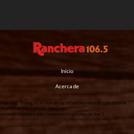
Inicio
Acerca de
Warning
: Trying to access array offset on value of type bool in
/home/ranchera/public_html/wp-
content/themes/radioFemenina/single.php
on line
5