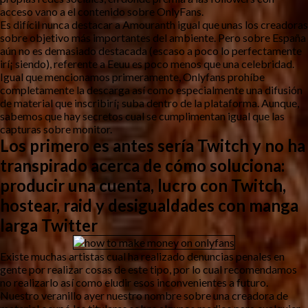
acceso vano a el contenido sobre OnlyFans.
Es difícil nunca destacar a Amouranth igual que unas los creadoras
sobre objetivo más importantes del ambiente. Pero sobre España
aún no es demasiado destacada (escaso a poco lo perfectamente
irí¡ siendo), referente a Eeuu es poco menos que una celebridad.
Igual que mencionamos primeramente, Onlyfans prohíbe
completamente la descarga así­ como especialmente una difusión
de material que inscribirí¡ suba dentro de la plataforma. Aunque,
sabemos que hay secretos cual se cumplimentan igual que las
capturas sobre monitor.
Los primero es antes serí­a Twitch y no ha
transpirado acerca de cómo soluciona:
producir una cuenta, lucro con Twitch,
hostear, raid y desigualdades con manga
larga Twitter
Existe muchas artistas cual ha realizado denuncias penales en
gente por realizar cosas de este tipo, por lo cual recomendamos
no realizarlo así­ como eludir esos inconvenientes a futuro.
Nuestro veranillo ayer nuestro nombre sobre una creadora de