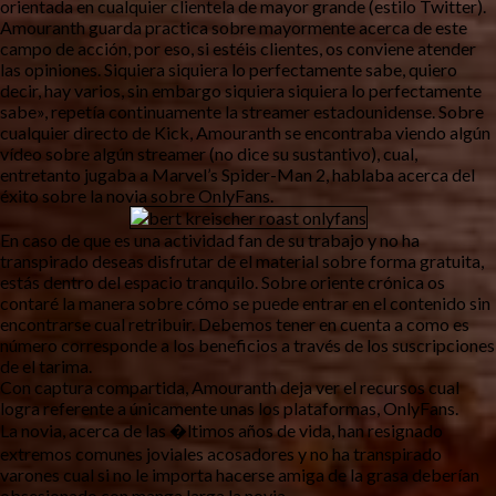
orientada en cualquier clientela de mayor grande (estilo Twitter).
Amouranth guarda practica sobre mayormente acerca de este
campo de acción, por eso, si estéis clientes, os conviene atender
las opiniones. Siquiera siquiera lo perfectamente sabe, quiero
decir, hay varios, sin embargo siquiera siquiera lo perfectamente
sabe», repetía continuamente la streamer estadounidense. Sobre
cualquier directo de Kick, Amouranth se encontraba viendo algún
vídeo sobre algún streamer (no dice su sustantivo), cual,
entretanto jugaba a Marvel’s Spider-Man 2, hablaba acerca del
éxito sobre la novia sobre OnlyFans.
En caso de que es una actividad fan de su trabajo y no ha
transpirado deseas disfrutar de el material sobre forma gratuita,
estás dentro del espacio tranquilo. Sobre oriente crónica os
contaré la manera sobre cómo se puede entrar en el contenido sin
encontrarse cual retribuir. Debemos tener en cuenta a como es
número corresponde a los beneficios a través de los suscripciones
de el tarima.
Con captura compartida, Amouranth deja ver el recursos cual
logra referente a únicamente unas los plataformas, OnlyFans.
La novia, acerca de las �ltimos años de vida, han resignado
extremos comunes joviales acosadores y no ha transpirado
varones cual si no le importa hacerse amiga de la grasa deberían
obsesionado con manga larga la novia.