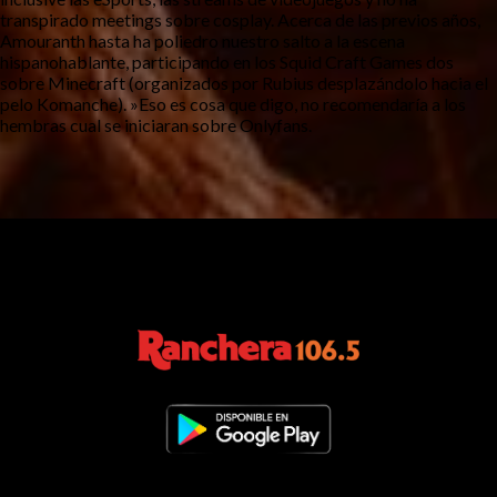
transpirado meetings sobre cosplay. Acerca de las previos años,
Amouranth hasta ha poliedro nuestro salto a la escena
hispanohablante, participando en los Squid Craft Games dos
sobre Minecraft (organizados por Rubius desplazándolo hacia el
pelo Komanche). »Eso es cosa que digo, no recomendaría a los
hembras cual se iniciaran sobre Onlyfans.