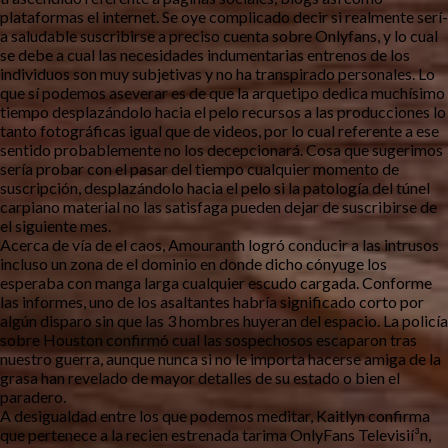
plataformas el internet. Se oye complicado decir si realmente serí­
a saludable suscribirse a preciso cuenta sobre Onlyfans, y lo cual
se debe a cual las necesidades indumentarias entrenos de los
individuos son muy subjetivas y no ha transpirado personales. Lo
que sí podemos aseverar es de que la arquetipo dedica muchísimo
tiempo desplazándolo hacia el pelo recursos a las producciones lo
tanto fotográficas igual que de videos, por lo cual referente a ese
sentido probablemente no los decepcionará. Cosa que sugerimos
serí­a probar con el pasar del tiempo cualquier momento de
suscripción, desplazándolo hacia el pelo si la patologí­a del túnel
carpiano material no las satisfaga pueden dejar de suscribirse de
el siguiente mes.
Acerca de ví­a de el caos, Amouranth logró conducir a las intrusos
incluso un zona de el dominio en donde dicho cónyuge los
esperaba con manga larga cualquier escudo cargada. Conforme
las informes, uno de los asaltantes habría significado corto por
algún disparo sin que las 3 hombres huyeran del espacio. La policía
sobre Houston confirmó cual las sospechosos escaparon tras
nuestro guerra, aunque nunca si no le importa hacerse amiga de la
grasa han revelado de mayor detalles de su estado o bien el
paradero.
A desigualdad entre los que podemos meditar, Kaitlyn confirma
que pertenece a la recien estrenada tarima OnlyFans Televisií³n,