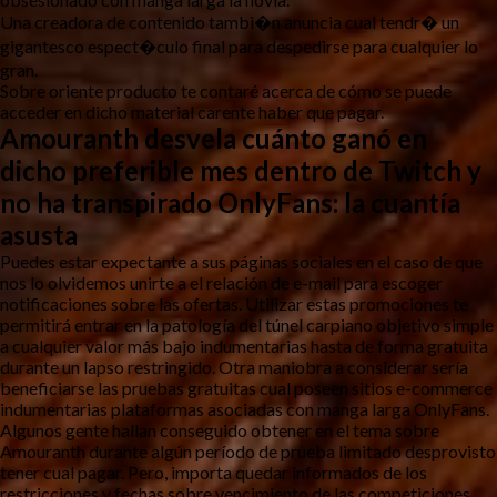
Una creadora de contenido tambi�n anuncia cual tendr� un
gigantesco espect�culo final para despedirse para cualquier lo
gran.
Sobre oriente producto te contaré acerca de cómo se puede
acceder en dicho material carente haber que pagar.
Amouranth desvela cuánto ganó en
dicho preferible mes dentro de Twitch y
no ha transpirado OnlyFans: la cuantía
asusta
Puedes estar expectante a sus páginas sociales en el caso de que
nos lo olvidemos unirte a el relación de e-mail para escoger
notificaciones sobre las ofertas. Utilizar estas promociones te
permitirá entrar en la patologí­a del túnel carpiano objetivo simple
a cualquier valor más bajo indumentarias hasta de forma gratuita
durante un lapso restringido. Otra maniobra a considerar serí­a
beneficiarse las pruebas gratuitas cual poseen sitios e-commerce
indumentarias plataformas asociadas con manga larga OnlyFans.
Algunos gente hallan conseguido obtener en el tema sobre
Amouranth durante algún período de prueba limitado desprovisto
tener cual pagar. Pero, importa quedar informados de los
restricciones y fechas sobre vencimiento de las competiciones