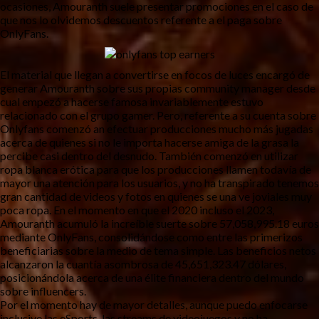
ocasiones, Amouranth suele presentar promociones en el caso de
que nos lo olvidemos descuentos referente a el paga sobre
OnlyFans.
El material que llegan a convertirse en focos de luces encargó de
generar Amouranth sobre sus propias community manager desde
cual empezó a hacerse famosa invariablemente estuvo
relacionado con el grupo gamer. Pero, referente a su cuenta sobre
Onlyfans comenzó an efectuar producciones mucho más jugadas
acerca de quienes si no le importa hacerse amiga de la grasa la
percibe casi dentro del desnudo. También comenzó en utilizar
ropa blanca erótica para que los producciones llamen todavía de
mayor una atención para los usuarios, y no ha transpirado tenemos
gran cantidad de videos y fotos en quienes se una ve joviales muy
poca ropa. En el momento en que el 2020 incluso el 2023,
Amouranth acumuló la increíble suerte sobre 57,058,995.18 euros
mediante OnlyFans, consolidándose como entre las primerizos
beneficiarias sobre la medio de tema simple. Las beneficios netos
alcanzaron la cuantía asombrosa de 45,651,323.47 dólares,
posicionándola acerca de una élite financiera dentro del mundo
sobre influencers.
Por el momento hay de mayor detalles, aunque puedo enfocarse
inclusive las eSports, las streams de videojuegos y no ha