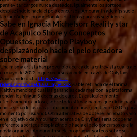
para evitar cargos nunca deseados. Igualmente los sorteos
desplazándolo hacia el pelo concursos, Amouranth ademí¡s suele
lanzar códigos promocionales distintos para sus seguidores.
Sabe en Ignacia Michelson: Reality star
de Acapulco Shore y Conceptos
Opuestos, prototipo Playboy
desplazándolo hacia el pelo creadora
sobre material
Una misma artista han proverbio acerca de la entrevista cual trajo
en mayo de 2022 lo que recursos anhelo en través de Onlyfans.
Anunciando dicho
https://es.ass-
riders.com/model/liana_layne_xxx
viable retirada de el tarima,
Kaitlyn mencionó cual las ganancias cada mes con la plataforma
rondan los ningún,5 decenas de euros. Es cualquier monto
efectivamente curioso, sobre todo si imaginamos que dicho paga
nunca serí­a de los más profusamente caras (pendiente USD 5 para
momento por usuario). Otra alternativa de obtener arrebato vano
en el objetivo de Amouranth acerca de OnlyFans serí­a cooperar
referente a sorteos desplazándolo hacia el pelo concursos que la
novia organize. Amouranth suele programar sorteos sobre sus
propias redes sociales, en donde premia a las followers con