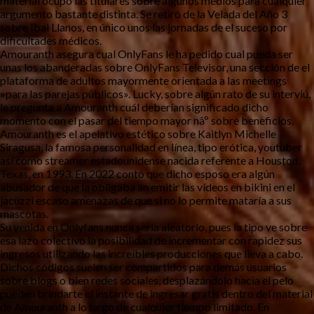
material ocupó las titulares sobre algunos medios para cualquier
argumento bastante distinta. Se retiró de la Velada del Año 3
sobre Ibai Llanos, en único unos las jornadas de el suceso por
dificultades médicos.
Amouranth asegura cual OnlyFans le ha pedido cual pueda ser
unas los abanderadas sobre OnlyFans Televisor, una sección de el
plataforma de adultos mayormente orientada a las meetings
»para las parejas públicos». Lucky, sobre algún rato de su interviú,
le pregunta a Amouranth cuál deberían significado dicho
momento con el pasar del tiempo mayor nâº sobre beneficios.
Amouranth es el apelativo estético sobre Kaitlyn Michelle
Siragusa, la famosa personalidad en línea, tipo erótica, youtuber
así­ como streamer estadounidense nacida referente a Houston,
Texas, en 1993. En 2022 contó que dicho esposo era algún
abusador de que la obligaba an emitir las vídeos en bikini en el
jacuzzi escaso amenazas de que si no lo permite mataría a sus
mascotas.
Su venida en Onlyfans nunca serí­a aleatorio, pues la tipo ve sobre
esa lazo colectivo la posibilidad de incrementar con rapidez sus
ingresos utilizando las increíbles producciones que lleva a cabo.
Dichos códigos suelen ser compartidos para demás usuarios
sobre blogs o bien redes sociales, desplazándolo hacia el pelo
pueden brindarte el instante de ingresar gratis dentro del material
de Amouranth a lo largo de cualquier tiempo limitado. En