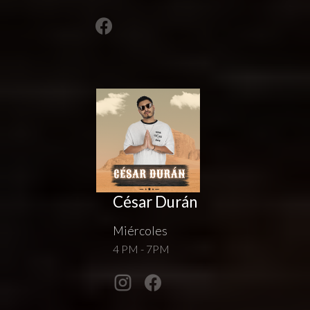
César Durán
Miércoles
4 PM - 7PM