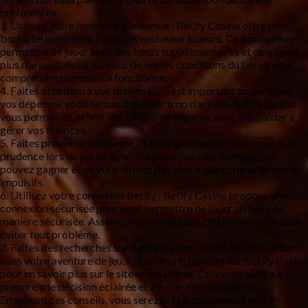
préférences.
3. Utilisez votre bonus de bienvenue : Betify Casino offre un
bonus de bienvenue à tous les nouveaux joueurs. Ce bonus vous
permettra de jouer avec des fonds supplémentaires et de gagner
plus d’argent. Assurez-vous de lire les conditions du bonus pour
comprendre comment il fonctionne.
4. Faites attention à vos dépenses : il est important de contrôler
vos dépenses et de ne pas dépenser trop d’argent. Betify Casino
vous permet de définir des limites de dépense pour vous aider à
gérer vos finances.
5. Faites preuve de prudence : il est important de faire preuve de
prudence lors du jeu en ligne. Ne jouez pas plus que vous ne
pouvez gagner et ne vous laissez pas aller à des comportements
impulsifs.
6. Utilisez votre connexion Betify : Betify Casino propose une
connexion sécurisée pour vous permettre de jouer en ligne de
manière sécurisée. Assurez-vous de utiliser cette connexion pour
éviter tout problème.
7. Faites des recherches sur Betify Casino : avant de vous lancer
dans votre aventure de jeu, faites des recherches sur Betify Casino
pour en savoir plus sur le site et ses offres. Cela vous aidera à
prendre une décision éclairée et à éviter tout problème.
En suivant ces conseils, vous serez prêt à commencer votre