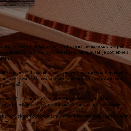
 Slovensku je dôležité mať istotu, že ich peniaze sú v bezpečí a
ré ponúkajú atraktívne možnosti stávkovania, avšak je potrebné si
trenia.
ú reguláciu, šifrovanie, a ochranu osobných údajov. Regulované
ezpečuje, že všetky transakcie sú chránené pred neoprávneným
 v bezpečí.
 kancelárií. Zahraničné stávkové kancelárie by mali byť
e sú podrobené pravidelným kontrolám a musia dodržiavať prísne
 karty, elektronické peňaženky a bankové prevody, sú nevyhnutné
 peniaze.