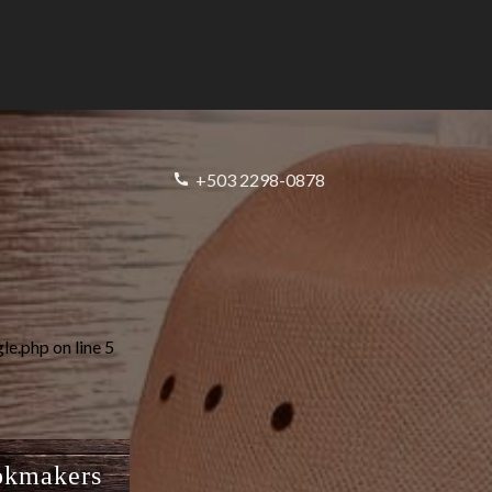
+503 2298-0878
gle.php
on line
5
okmakers