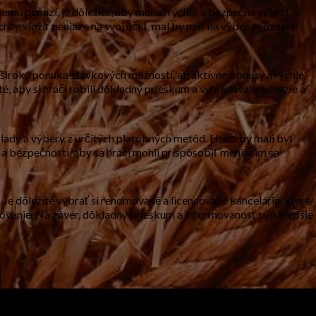
 sumu peňazí, je dôležité, aby mohol rýchlo a bezpečne vybrať
chce vložiť peniaze na svoj účet, mal by mať na výber z rôznych
 široká ponuka stávkových možností, atraktívne bonusy a rýchle
é, aby si hráči robili dôkladný prieskum a vyhľadávali recenzie a
klady a výbery z určitých platobných metód. Hráči by mali byť
 a bezpečnosti, aby sa hráči mohli prispôsobiť meniacim sa
e dôležité vybrať si renomované a licencované kancelárie, ktoré
ovanie. Na záver, dôkladný prieskum a informovanosť sú najlepšie