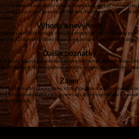
ajú s potrebou vkladu alebo výberu. Napríklad, ak hráč vyhrá veľkú
 výbery, sú pre hráčov veľmi atraktívne. Na druhej strane, ak hráč 
ovanie.
Výhody a nevýhody
makers je dôležité zvážiť výhody a nevýhody. Medzi výhody patrí
 si hráči nevyberú licencované a regulované kancelárie. Je dôležit
Ďalšie poznatky
ové prípady. Napríklad, niektoré krajiny môžu mať obmedzenia na v
e. Rovnako je dobré sledovať trendy v oblasti online stávkovania
Záver
vým faktorom pre každého, kto sa zaujíma o online stávkovanie. J
ní a informovaní o všetkých aspektoch, ktoré ovplyvňujú ich stávk
ne stávkovania.