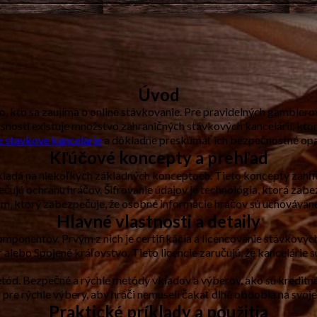
Úvod
to sa zaujíma o online stávkovanie. Pre pravidelných gamblerov na
asnosti existuje množstvo zahraničných stávkových kancelárií, kto
e stavkove kancelarie
a dôkladne preskúmať ich bezpečnostné opa
Kľúčové koncepty a prehľad
adá na niekoľkých základných konceptoch. Tieto koncepty zahŕňaj
čujú ochranu hráčov. Šifrovanie údajov je technológia, ktorá zab
m, ktorý zabezpečuje, že osobné informácie hráčov sú uchovávané
Hlavné vlastnosti a detaily
mponentov. Prvým z nich je certifikácia a licencovanie stávkových
r alebo Spojené kráľovstvo. Tieto licencie zaručujú, že kancelári
ód. Bezpečné a rýchle metódy vkladov a výberov, ako sú kreditné
pre rýchle výbery, aby hráči nemuseli čakať dlhé obdobia na svoje
Praktické príklady a použitia