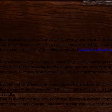
Bezpečnosť vkladov a výberov je kľúčovým aspektom pre každého, k
že procesy vkladov a výberov sú transparentné a efektívne. V súč
byť vedomý aj rizík. Preto je dôležité vybrať si
najlepsie zahranicn
Bezpečnosť vkladov a výberov u zahraničných bookmakers sa zakl
stávkové kancelárie musia dodržiavať prísne normy, ktoré zabezpe
prístupom. Ochrana osobných údajov je ďalším dôležitým aspekto
Bezpečnosť vkladov a výberov sa skladá z viacerých dôležitých ko
licencované v renomovaných jurisdikciách, ako sú Malta, Gibralta
pravidlá.
Ďalším dôležitým aspektom je dostupnosť rôznych platobných met
pre pohodlné stávkovanie. Kancelárie by mali ponúkať aj možnosti 