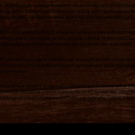
V reálnom svete existuje množstvo situácií, kedy sa hráči stretáv
svoje výhry. Zahraničné stávkové kancelárie, ktoré ponúkajú rýchle
bezpečných platobných metód, ktoré mu umožnia okamžité sprac
Pri hodnotení bezpečnosti vkladov a výberov u zahraničných book
výbery. Na druhej strane, nevýhody môžu zahŕňať riziko podvodu, ak
odporúčania predtým, než sa rozhodnú pre konkrétnu kanceláriu.
Pri online stávkovaní je dôležité mať na pamäti aj niektoré okraj
informovaní o týchto obmedzeniach a prispôsobiť svoje stávkovani
podmienkam.
Bezpečnosť vkladov a výberov u zahraničných bookmakers je kľúčo
ponúkajú bezpečné a rýchle transakcie. Hráči by mali byť obozret
nástroje na zabezpečenie bezpečného a príjemného zážitku z onli