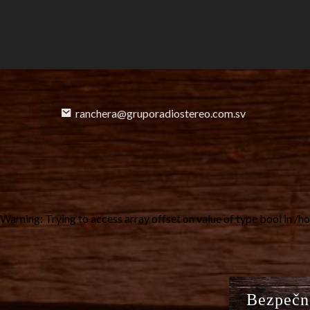
ranchera@gruporadiostereo.com.sv
Warning
: Trying to access array offset on value of type bool in
/ho
Bezpečn