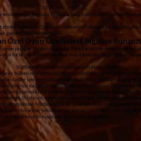
5 TL
50 TL
10 TL
100 TL
erlendirmelidir.
BigBass Bonanza
, belirli sembollerin birleşimiyle 
et etmek önemlidir. Oyuncular, bütçelerini dikkatli bir şekilde yöne
ak gerektiği unutulmamalıdır.
n Özel Oyun Özellikleri: BigBass Bonanz
 sunan popüler bir slot oyunudur.
Renkli grafikler
ve
dinamik ses ef
nus turları ve özel sembollerle dolu olmasıdır. Bu özellikler, oyuncu
BigBass Bonanza’nın sunduğu özel oyun özellikleri:
olarak bilinen wild sembolü, diğer sembollerin yerine geçerek ka
azla scatter sembolü yakalandığında ücretsiz döndürme turu tetikl
sembolleriyle kazanılan ücretsiz döndürmeler sırasında ekstra wild
ürme turlarında belirli kombinasyonlarla çarpanlar elde edilebilir
p olmasıdır. Bu durum, oyuncuların daha büyük kazançlar elde etme po
dül dengesinden faydalanabilirler.
Stratejik düşünme
ve
zamanlam
uğudur. Her an her yerden erişim imkanı sunan bu özellik sayesinde
ar hem de deneyimli oyuncular için cazip hale getirir.