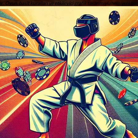
ar.
Oyun, basit kuralları ve etkileyici grafik tasarımıyla
hem yeni başl