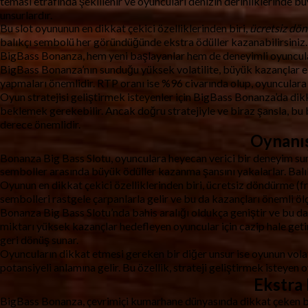
teması etrafında şekillenir ve oyuncuları denizin derinliklerinde b
unsurlardır.
Bu slot oyununun en dikkat çekici özelliklerinden biri,
ücretsiz dö
balıkçı sembolü her göründüğünde ekstra ödüller kazanabilirsiniz. A
BigBass Bonanza, hem yeni başlayanlar hem de deneyimli oyuncular 
BigBass Bonanza’nın sunduğu yüksek volatilite, büyük kazançlar eld
yapmaları önemlidir.
RTP oranı
ise %96 civarında olup, oyunculara 
Oyun stratejisi geliştirmek isteyenler için BigBass Bonanza’da dik
beklemek gerekebilir. Ancak doğru stratejiyle ve biraz şansla, bu
derece önemlidir.
Oynanış
Bonanza Big Bass Slotu
, oyunculara heyecan verici bir deneyim su
semboller
arasında büyük ödüller kazanma şansını yakalarlar. Balıkç
Oyunun en dikkat çekici özelliklerinden biri,
ücretsiz döndürme (fr
sembolleri rastgele çarpanlarla gelir ve bu da kazançları önemli 
Bonanza Big Bass Slotu’nda bahis aralığı oldukça geniştir ve bu da
miktarı yüksek kazançlar hedefleyen oyuncular için cazip hale geti
geri dönüş sunar.
Oyuncuların dikkat etmesi gereken bir diğer unsur ise
oyunun volat
potansiyeli anlamına gelir. Bu özellik, strateji geliştirmek isteye
Ekstra 
BigBass Bonanza, çevrimiçi kumarhane dünyasında dikkat çeken bi