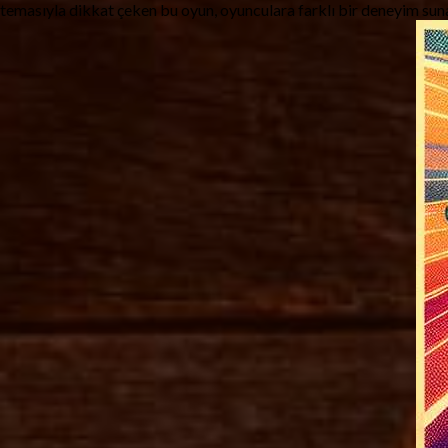
temasıyla dikkat çeken bu oyun, oyunculara farklı bir deneyim sun