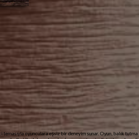
ici temasıyla oyunculara eşsiz bir deneyim sunar. Oyun, balık tutma