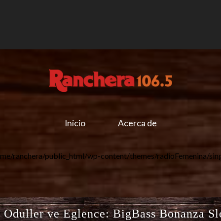
Inicio
Acerca de
me/ranchera/public_html/wp-content/themes/radioFemenina/sin
 Oduller ve Eglence: BigBass Bonanza Sl