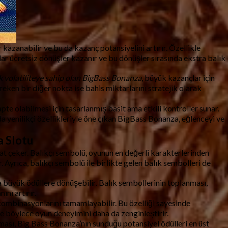
 kazanabilir ve bu da kazanç potansiyelini artırır.
Özellikle
lar ücretsiz dönüşler kazanır ve bu dönüşler sırasında ekstra balık
 volatiliteye sahip olan BigBass Bonanza
, büyük kazançlar için
reken bir diğer nokta ise bahis miktarlarını stratejik olarak
e olabilmesi için tasarlanmış basit ama etkili kontroller sunar.
 yenilikçi özellikleriyle öne çıkan BigBass Bonanza, eğlenceyi ve
a Slotu
at çeker.
Balıkçı sembolü
, oyunun en değerli karakterlerinden
 Ayrıca, balıkçı sembolü ile birlikte gelen balık sembolleri de
da büyük ödüllere dönüşebilir. Balık sembollerinin toplanması,
nı artırır.
 kombinasyonlarını tamamlayabilir. Bu özelliği sayesinde
e böylece oyun deneyimini daha da zenginleştirir.
ması, Big Bass Bonanza’nın sunduğu potansiyel ödülleri en üst