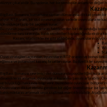
düzeye çıkarabilir. Bu nedenle, her bir sembolün anlamı ve değeri h
Kazanç
BigBass Bonanza
, kumarhane slotları dünyasında dikkat çeken bir 
alıyor.
RTP oranı
, bir slot oyununun uzun vadede oyunculara ne ka
için oldukça cazip bir seçenek sunar.
Bu oyunun popülerliğini artıran faktörlerden biri de sunduğu bonu
döndürme turu sırasında, balık sembolleri toplandığında ekstra kazan
Kazanç istatistiklerine göz atıldığında, oyuncuların büyü
Bal
Wi
Sc
Oyun stratejileri açısından, oyuncuların RTP oranını ve bonus özel
eğlence ve potansiyel kazanç fırsatları sunar. Bu özellikler sayesin
Kazanma
BigBass Bonanza
, çevrimiçi slot dünyasında popülerliğini hızla a
dinamiklerini anlamak, oyuncuların kazanma şansını artırabilir.
Önc
ve büyüklüğü hakkında bilgi verir, bu nedenle oyuncular bütçelerin
Oyuncuların dikkat etmesi gereken bir diğer önemli unsur ise bahis 
bahis miktarını artırmak veya azaltmak mantıklı olabilir. Aşağıdaki