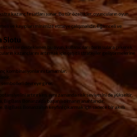
ekstra kazanç fırsatları sunar. Bu tür özellikler, oyuncuların oyun
tmeli ve kayıpları minimize etmeye çalışmalıdır. Eğlenceli ve
a Slotu
ektleri
ile desteklenen bu oyun, kullanıcıları derin sulara çekerek
ların kazançlarını artırmak için çeşitli stratejiler geliştirmelerine
zanç kombinasyonlarını tamamlar.
enir.
 sembolleri devreye girer.
.
tansiyelini artırırken, aynı zamanda risk seviyesini de yükseltir.
a
, BigBass Bonanza’da başarılı olmanın anahtarıdır.
, BigBass Bonanza’nın keyfini çıkarmak için sadece bir akıllı