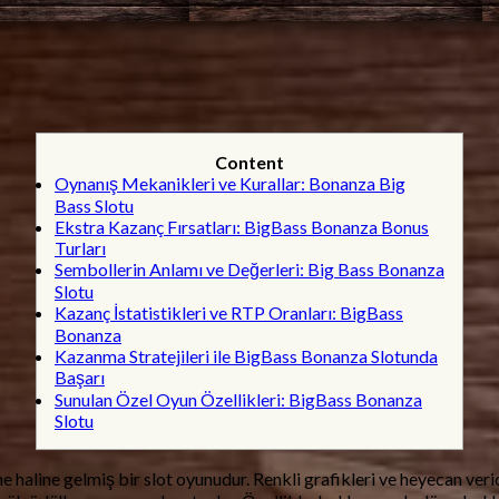
Content
Oynanış Mekanikleri ve Kurallar: Bonanza Big
Bass Slotu
Ekstra Kazanç Fırsatları: BigBass Bonanza Bonus
Turları
Sembollerin Anlamı ve Değerleri: Big Bass Bonanza
Slotu
Kazanç İstatistikleri ve RTP Oranları: BigBass
Bonanza
Kazanma Stratejileri ile BigBass Bonanza Slotunda
Başarı
Sunulan Özel Oyun Özellikleri: BigBass Bonanza
Slotu
e haline gelmiş bir slot oyunudur. Renkli grafikleri ve heyecan ver