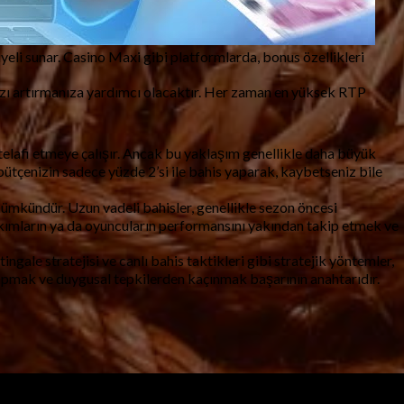
yeli sunar. Casino Maxi gibi platformlarda, bonus özellikleri
ınızı artırmanıza yardımcı olacaktır. Her zaman en yüksek RTP
 telafi etmeye çalışır. Ancak bu yaklaşım genellikle daha büyük
 bütçenizin sadece yüzde 2’si ile bahis yaparak, kaybetseniz bile
mümkündür. Uzun vadeli bahisler, genellikle sezon öncesi
akımların ya da oyuncuların performansını yakından takip etmek ve
ingale stratejisi ve canlı bahis taktikleri gibi stratejik yöntemler,
er yapmak ve duygusal tepkilerden kaçınmak başarının anahtarıdır.