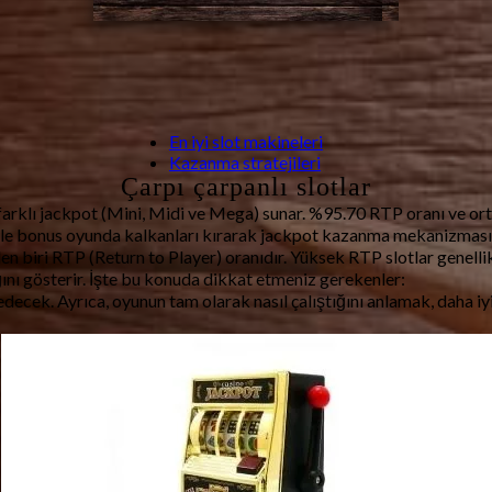
En iyi slot makineleri
Kazanma stratejileri
Çarpı çarpanlı slotlar
 farklı jackpot (Mini, Midi ve Mega) sunar. %95.70 RTP oranı ve ort
i ile bonus oyunda kalkanları kırarak jackpot kazanma mekanizması,
en biri RTP (Return to Player) oranıdır. Yüksek RTP slotlar genelli
ı gösterir. İşte bu konuda dikkat etmeniz gerekenler:
ecek. Ayrıca, oyunun tam olarak nasıl çalıştığını anlamak, daha iyi