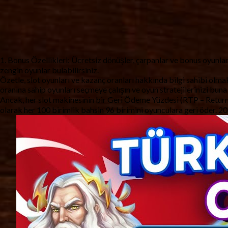
1. Bonus Özellikleri: Ücretsiz dönüşler, çarpanlar ve bonus oyunlar
zengin oyunlar bulabilirsiniz.
Özetle, slot oyunları ve kazanç oranları hakkında bilgi sahibi olm
oranına sahip oyunları seçmeye çalışın ve oyun stratejilerinizi buna 
Ancak, her slot makinesinin bir Geri Ödeme Yüzdesi (RTP – Return 
olarak her 100 birimlik bahsin 96 birimini oyunculara geri öder. 2