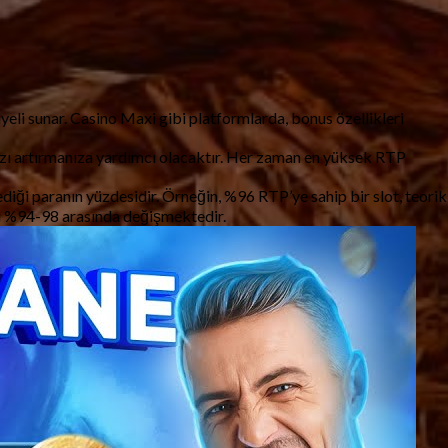
yeli sunar. Casino Maxi gibi platformlarda, bonus özellikleri
ınızı artırmanıza yardımcı olacaktır. Her zaman en yüksek RTP
iği paranın yüzdesidir. Örneğin, %96 RTP’ye sahip bir slot, teorik
arı %94-98 arasında değişmektedir.