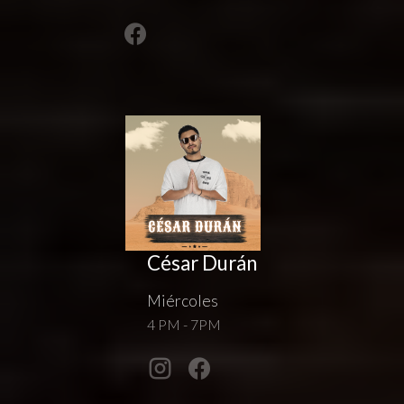
César Durán
Miércoles
4 PM - 7PM