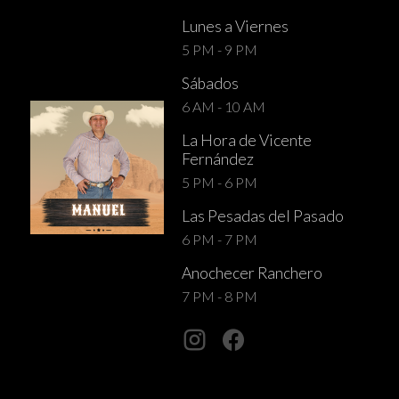
Lunes a Viernes
5 PM - 9 PM
Sábados
6 AM - 10 AM
La Hora de Vicente
Fernández
5 PM - 6 PM
Las Pesadas del Pasado
6 PM - 7 PM
Anochecer Ranchero
7 PM - 8 PM