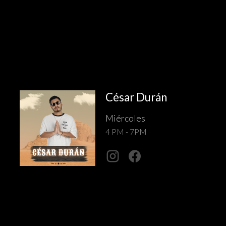
César Durán
Miércoles
4 PM - 7PM