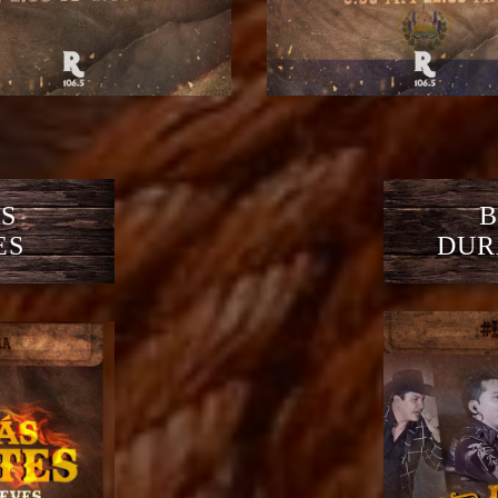
S
B
ES
DUR