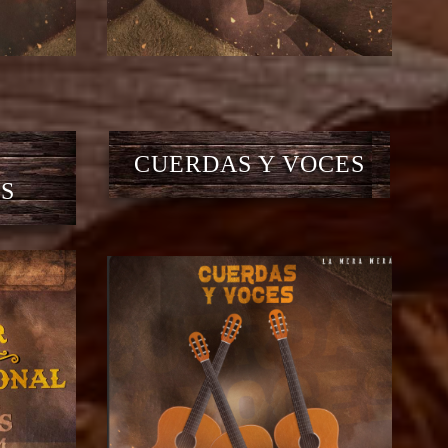
CUERDAS Y VOCES
S