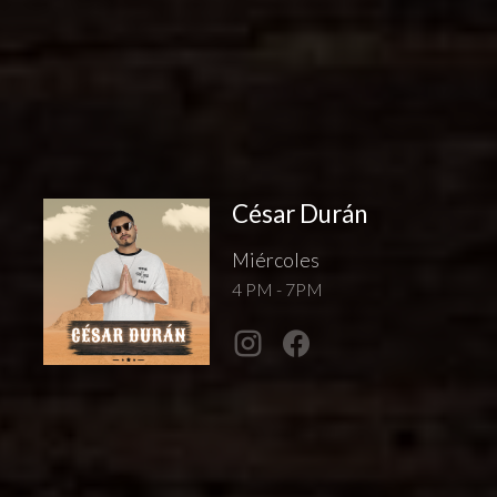
César Durán
Miércoles
4 PM - 7PM