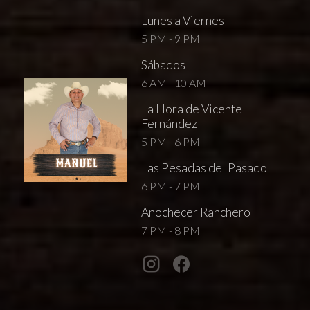
Lunes a Viernes
5 PM - 9 PM
Sábados
6 AM - 10 AM
La Hora de Vicente
Fernández
5 PM - 6 PM
Las Pesadas del Pasado
6 PM - 7 PM
Anochecer Ranchero
7 PM - 8 PM