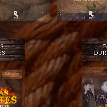
S
B
ES
DUR