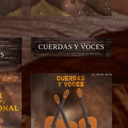
CUERDAS Y VOCES
S