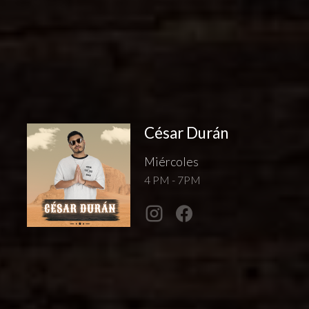
César Durán
Miércoles
4 PM - 7PM