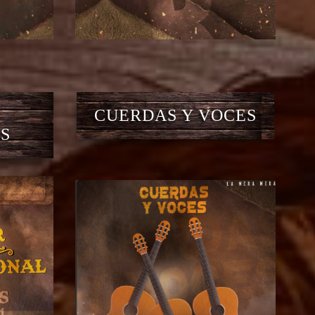
CUERDAS Y VOCES
S