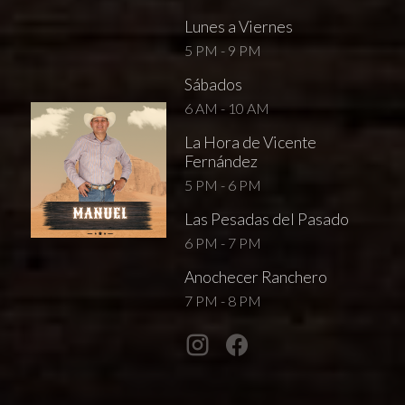
Lunes a Viernes
5 PM - 9 PM
Sábados
6 AM - 10 AM
La Hora de Vicente
Fernández
5 PM - 6 PM
Las Pesadas del Pasado
6 PM - 7 PM
Anochecer Ranchero
7 PM - 8 PM