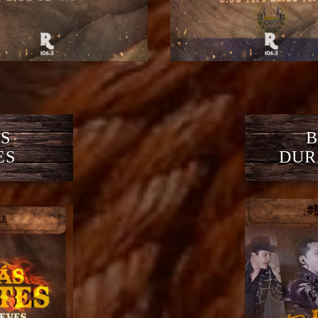
S
B
ES
DUR