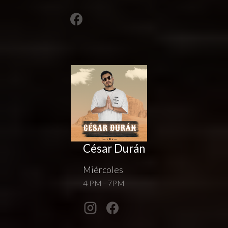
César Durán
Miércoles
4 PM - 7PM